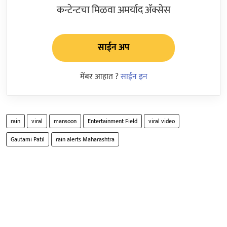
कन्टेन्टचा मिळवा अमर्याद ॲक्सेस
साईन अप
मेंबर आहात ?
साईन इन
rain
viral
mansoon
Entertainment Field
viral video
Gautami Patil
rain alerts Maharashtra