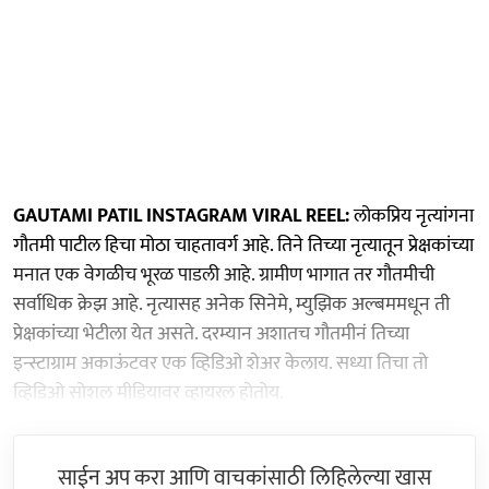
GAUTAMI PATIL INSTAGRAM VIRAL REEL:
लोकप्रिय नृत्यांगना
गौतमी पाटील हिचा मोठा चाहतावर्ग आहे. तिने तिच्या नृत्यातून प्रेक्षकांच्या
मनात एक वेगळीच भूरळ पाडली आहे. ग्रामीण भागात तर गौतमीची
सर्वाधिक क्रेझ आहे. नृत्यासह अनेक सिनेमे, म्युझिक अल्बममधून ती
प्रेक्षकांच्या भेटीला येत असते. दरम्यान अशातच गौतमीनं तिच्या
इन्स्टाग्राम अकाऊंटवर एक व्हिडिओ शेअर केलाय. सध्या तिचा तो
व्हिडिओ सोशल मीडियावर व्हायरल होतोय.
साईन अप करा आणि वाचकांसाठी लिहिलेल्या खास