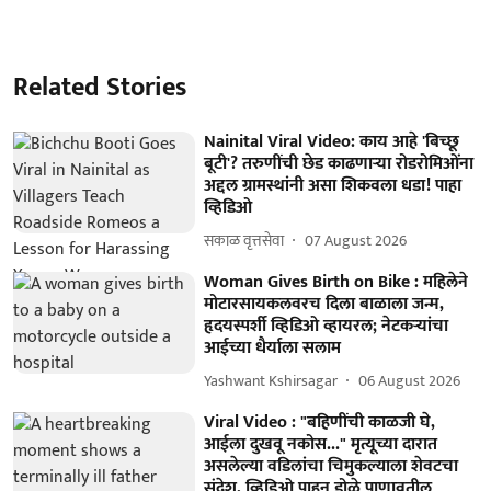
Related Stories
Nainital Viral Video: काय आहे 'बिच्छू
बूटी'? तरुणींची छेड काढणाऱ्या रोडरोमिओंना
अद्दल ग्रामस्थांनी असा शिकवला धडा! पाहा
व्हिडिओ
सकाळ वृत्तसेवा
07 August 2026
Woman Gives Birth on Bike : महिलेने
मोटारसायकलवरच दिला बाळाला जन्म,
हृदयस्पर्शी व्हिडिओ व्हायरल; नेटकऱ्यांचा
आईच्या धैर्याला सलाम
Yashwant Kshirsagar
06 August 2026
Viral Video : "बहि‍णींची काळजी घे,
आईला दुखवू नकोस..." मृत्यूच्या दारात
असलेल्या वडिलांचा चिमुकल्याला शेवटचा
संदेश, व्हिडिओ पाहून डोळे पाणावतील