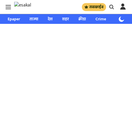
सबस्क्राईब
Epaper
ताज्या
देश
शहर
क्रीडा
Crime
साप्ताहिक