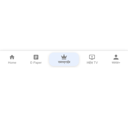
सबस्क्राईब
Home
E-Paper
लाईव्ह TV
सकाळ+
⌄
Marathi News