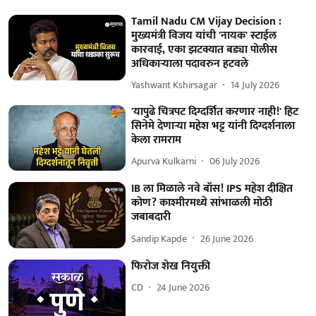
Tamil Nadu CM Vijay Decision :
मुख्यमंत्री विजय यांची 'नायक' स्टाईल
कारवाई, एका झटक्यात बड्या पोलीस
अधिकाऱ्याला पदावरुन हटवले
Yashwant Kshirsagar
14 July 2026
'यापुढे चित्रपट दिग्दर्शित करणार नाही!' हिट
सिनेमे देणाऱ्या महेश भट्ट यांनी दिग्दर्शनाला
केला रामराम
Apurva Kulkarni
06 July 2026
IB ला मिळाले नवे बॉस! IPS महेश दीक्षित
कोण? काश्मीरमध्ये सांभाळली मोठी
जबाबदारी
Sandip Kapde
26 June 2026
फिरोज शेख नियुक्ती
CD
24 June 2026