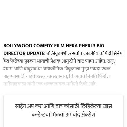
BOLLYWOOD COMEDY FILM HERA PHERI 3 BIG
DIRECTOR UPDATE:
बॉलीवूडमधील सर्वात लोकप्रिय कॉमेडी सिनेमा
हेरा फेरीच्या पुढच्या भागाची प्रेक्षक आतुरतेने वाट पाहत आहेत. राजू,
श्याम आणि बाबूराव या आयकॉनिक त्रिकूटाला पुन्हा एकदा एकत्र
पाहण्यासाठी चाहते उत्सुक असतानाच, चित्रपटाचे निर्माते फिरोज
नाडियाडवाला यांनी एक धक्कादायक माहिती दिली आहे.
साईन अप करा आणि वाचकांसाठी लिहिलेल्या खास
कन्टेन्टचा मिळवा अमर्याद ॲक्सेस