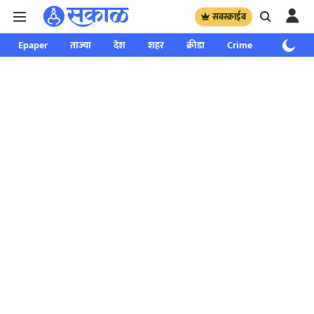
सबस्क्राईब
Epaper
ताज्या
देश
शहर
क्रीडा
Crime
साप्ताहिक