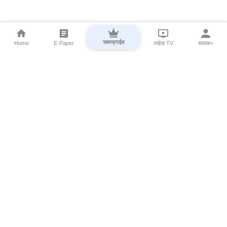
सबस्क्राईब
Home
E-Paper
लाईव्ह TV
सकाळ+
⌄
Marathi News
⌄
About Esakal
⌄
Digital Products
⌄