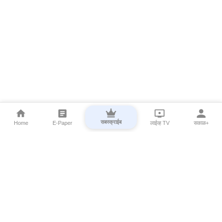
सबस्क्राईब
Home
E-Paper
लाईव्ह TV
सकाळ+