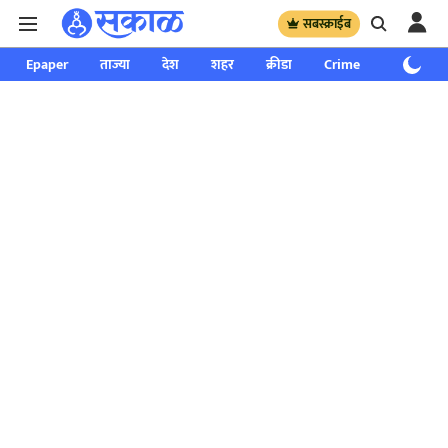
सबस्क्राईब
Epaper
ताज्या
देश
शहर
क्रीडा
Crime
साप्ताहिक