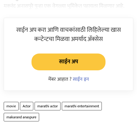
मकरंद अनासपुरे पुन्हा एक वेगळ्या भूमिकेत पहायला मिळणार आहे.
साईन अप करा आणि वाचकांसाठी लिहिलेल्या खास
कन्टेन्टचा मिळवा अमर्याद ॲक्सेस
साईन अप
मेंबर आहात ?
साईन इन
movie
Actor
marathi actor
marathi entertainment
makarand anaspure