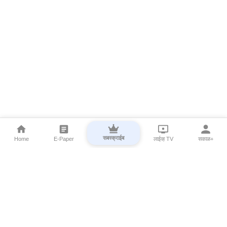
सबस्क्राईब
Home
E-Paper
लाईव्ह TV
सकाळ+