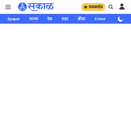
सबस्क्राईब
Epaper
ताज्या
देश
शहर
क्रीडा
Crime
साप्ताहिक