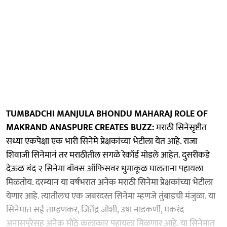
TUMBADCHI MANJULA BHONDU MAHARAJ ROLE OF
MAKRAND ANASPURE CREATES BUZZ:
मराठी सिनेसृष्टीत
सध्या एकपेक्षा एक भारी सिनेमे प्रेक्षकांच्या भेटीला येत आहे. राजा
शिवाजी सिनेमानं तर मराठीतील सगळे रेकॉर्ड मोडले आहेत. दुसरीकडे
देऊळ बंद २ सिनेमा बॉक्स ऑफिसवर धुमाकूळ घालताना पहायला
मिळतोय. दरम्यान या वर्षभरात अनेक मराठी सिनेमा प्रेक्षकांच्या भेटीला
येणार आहे. त्यातीलच एक जबरदस्त सिनेमा म्हणजे तुंबाडची मंजुळा. या
सिनेमात सई ताम्हणकर, जितेंद्र जोशी, उषा नाडकर्णी, मकरंद
अनासपुरेसह अनेक मोठे कलाकार पहायला मिळणार आहे. या सिनेमात