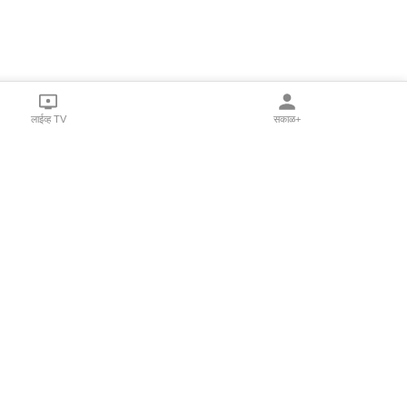
लाईव्ह TV
सकाळ+
l Programs
Print Products