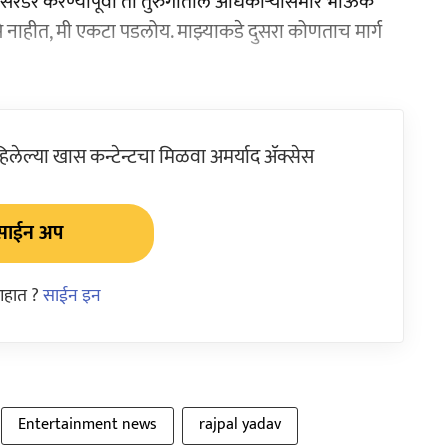
सरेंडर करण्यापूर्वी तो तुरुंगातील अधिकाऱ्यांसमोर भाऊक
से नाहीत, मी एकटा पडलोय. माझ्याकडे दुसरा कोणताच मार्ग
ेल्या खास कन्टेन्टचा मिळवा अमर्याद ॲक्सेस
साईन अप
आहात ?
साईन इन
Entertainment news
rajpal yadav