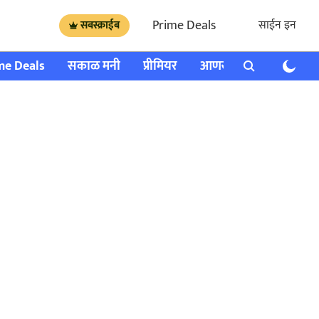
Prime Deals
साईन इन
सबस्क्राईब
me Deals
सकाळ मनी
प्रीमियर
आणखी
राशी भविष्य