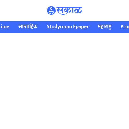
rime
साप्ताहिक
Studyroom Epaper
महाराष्ट्र
Pri