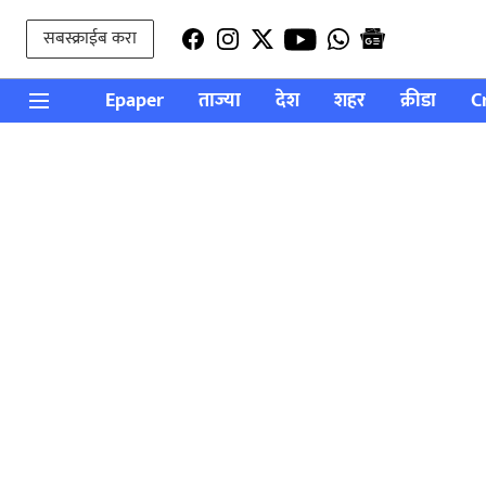
सबस्क्राईब करा
Epaper
ताज्या
देश
शहर
क्रीडा
C