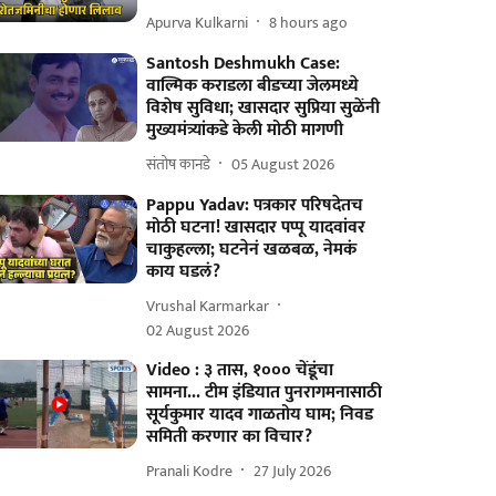
Apurva Kulkarni
8 hours ago
Santosh Deshmukh Case:
वाल्मिक कराडला बीडच्या जेलमध्ये
विशेष सुविधा; खासदार सुप्रिया सुळेंनी
मुख्यमंत्र्यांकडे केली मोठी मागणी
संतोष कानडे
05 August 2026
Pappu Yadav: पत्रकार परिषदेतच
मोठी घटना! खासदार पप्पू यादवांवर
चाकुहल्ला; घटनेनं खळबळ, नेमकं
काय घडलं?
Vrushal Karmarkar
02 August 2026
Video : ३ तास, १००० चेंडूंचा
सामना... टीम इंडियात पुनरागमनासाठी
सूर्यकुमार यादव गाळतोय घाम; निवड
समिती करणार का विचार?
Pranali Kodre
27 July 2026