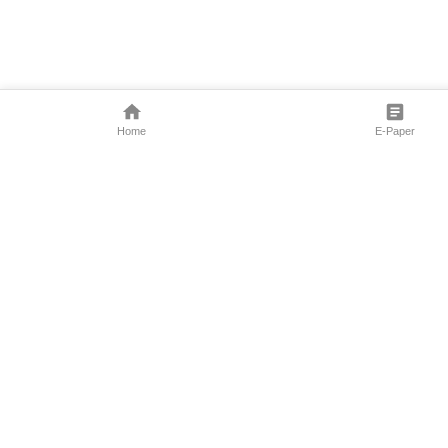
Home
E-Paper
Follow Us
Marathi News