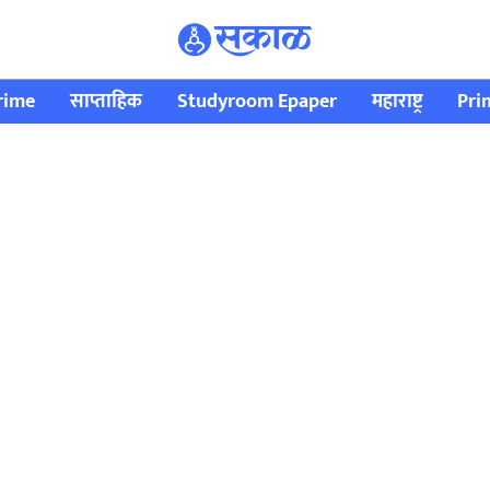
rime
साप्ताहिक
Studyroom Epaper
महाराष्ट्र
Pri