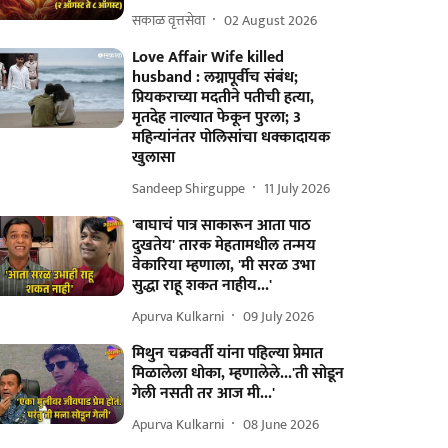
सकाळ वृत्तसेवा
02 August 2026
Love Affair Wife killed
husband : लग्नापूर्वीच संबंध;
प्रियकराच्या मदतीने पतीची हत्या,
मृतदेह नाल्यात फेकून पुरला; 3
महिन्यांनंतर पोलिसांचा धक्कादायक
खुलासा
Sandeep Shirguppe
11 July 2026
'बाघाचं पात्र साकारून आता पाठ
दुखतेय' तारक मेहतामधील तन्मय
वेकारिया म्हणाला, 'मी सरळ उभा
सुद्धा राहू शकत नाहीय...'
Apurva Kulkarni
09 July 2026
मिथुन चक्रवर्ती यांना पहिल्या प्रेमात
मिळालेला धोका, म्हणालेले...'ती सोडून
गेली नसती तर आज मी...'
Apurva Kulkarni
08 June 2026