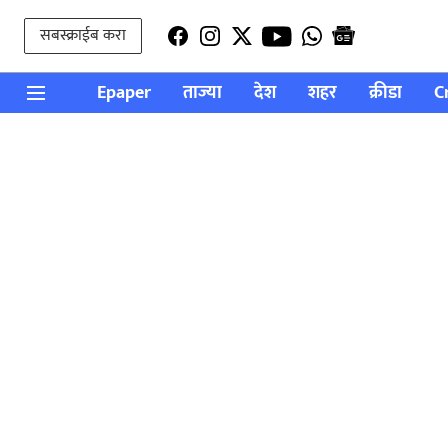
सबस्क्राईब करा
Epaper
ताज्या
देश
शहर
क्रीडा
C