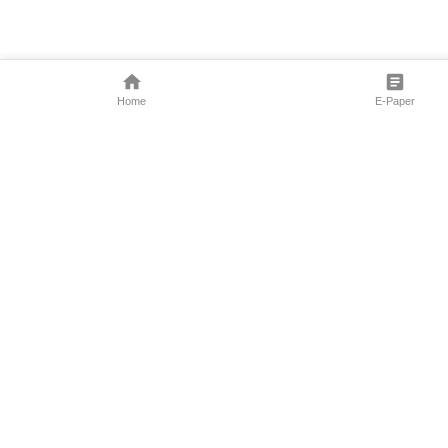
Home
E-Paper
Follow Us
Marathi News
Maharashtra N