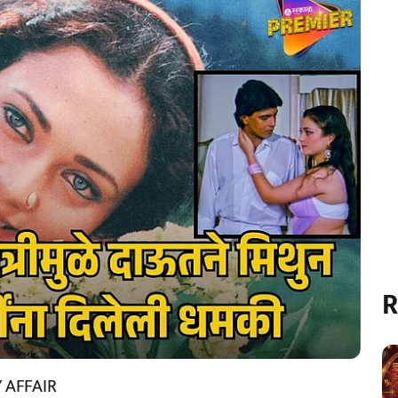
R
 AFFAIR