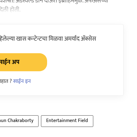
 विशेषत: अंडरवर्ल्ड डॉन दाऊत इब्राहिममुळे. अफेअर्सच्या
दिली होती.
ेल्या खास कन्टेन्टचा मिळवा अमर्याद ॲक्सेस
साईन अप
आहात ?
साईन इन
hun Chakraborty
Entertainment Field