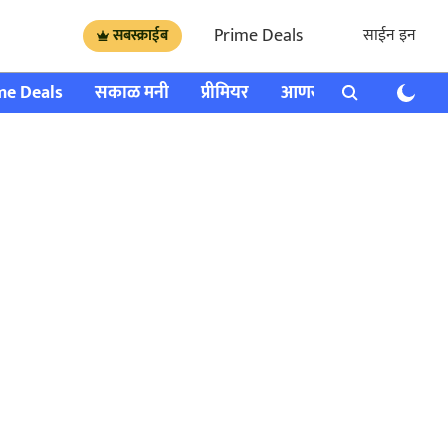
Prime Deals
साईन इन
सबस्क्राईब
me Deals
सकाळ मनी
प्रीमियर
आणखी
राशी भविष्य