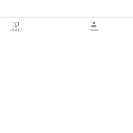
लाईव्ह TV
सकाळ+
l Programs
Print Products
Sakal Saptahik