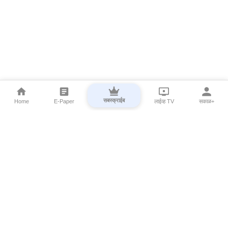
सबस्क्राईब
Home
E-Paper
लाईव्ह TV
सकाळ+
⌄
Marathi News
⌄
About Esakal