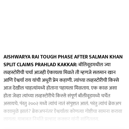
AISHWARYA RAI TOUGH PHASE AFTER SALMAN KHAN
SPLIT CLAIMS PRAHLAD KAKKAR:
बॉलिवूडमधील ज्या
लव्हस्टोरीची चर्चा आजही ऐकायला मिळते ती म्हणजे सलमान खान
आणि ऐश्वर्या राय यांची अधुरी प्रेम कहाणी. त्यांच्या लव्हस्टोरीची किस्से
आज देखील चाहत्यांमध्ये होताना पहायला मिळताय. एक काळ असा
होता जेव्हा त्यांच्या लव्हस्टोरीचे किस्से संपूर्ण बॉलीवूडमध्ये चर्चेत
असायचे. पंरतु २००२ मध्ये त्यांचं नातं संपुष्टात आलं. परंतु त्यांचं ब्रेकअप
कशामुळे झालं? ब्रेकअपनंतर ऐश्वर्याला कोणत्या गोष्टीचा सामना करावा
लागला. याबाबत निर्माते प्रल्हाद कक्कर यांनी सांगितलय.