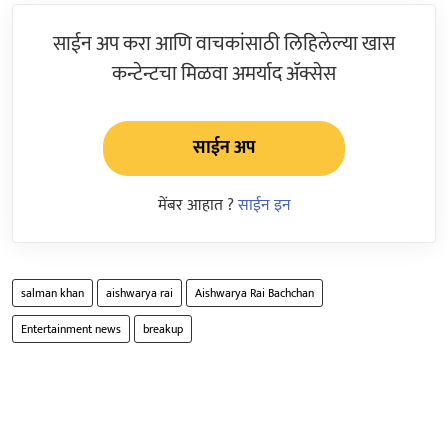
साईन अप करा आणि वाचकांसाठी लिहिलेल्या खास
कन्टेन्टचा मिळवा अमर्याद ॲक्सेस
साईन अप
मेंबर आहात ?
साईन इन
salman khan
aishwarya rai
Aishwarya Rai Bachchan
Entertainment news
breakup