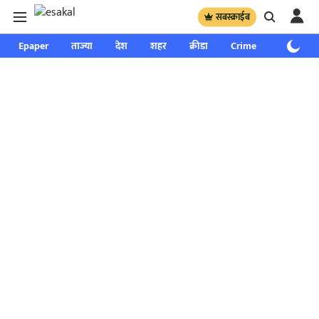
सबस्क्राईब
Epaper
ताज्या
देश
शहर
क्रीडा
Crime
साप्ताहिक