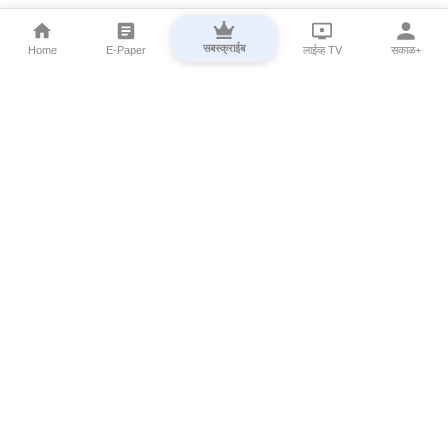
सबस्क्राईब
Home
E-Paper
लाईव्ह TV
सकाळ+
⌄
Marathi News
⌄
About Esakal
⌄
Digital Products
⌄
Sakal Programs
⌄
Print Products