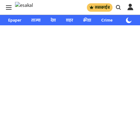
सबस्क्राईब
Epaper
ताज्या
देश
शहर
क्रीडा
Crime
साप्ताहिक