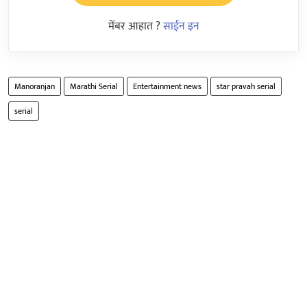
मेंबर आहात ?
साईन इन
Manoranjan
Marathi Serial
Entertainment news
star pravah serial
serial