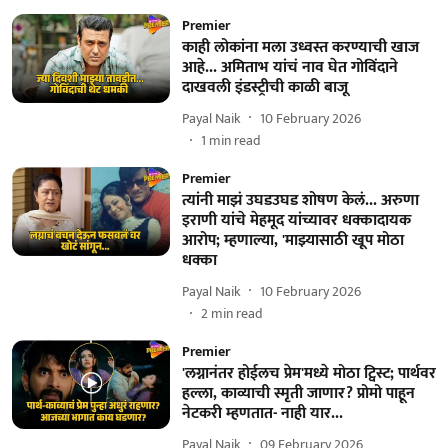
Premier
काही लोकांना मला उध्वस्त करण्याची खाज
आहे... अमिताभ यांचं नाव घेत गोविंदाने
दाखवली इंडस्ट्रीची काळी बाजू
Payal Naik
10 February 2026
1
min read
Premier
त्यांनी माझं उघडउघड शोषण केलं... अरुणा
इराणी यांचे मेहमूद यांच्यावर धक्कादायक
आरोप; म्हणाल्या, 'माझ्यासाठी खूप मोठा
धक्का
Payal Naik
10 February 2026
2
min read
Premier
'लग्नानंतर होईलच प्रेम'मध्ये मोठा ट्विस्ट; पार्थवर
हल्ला, काव्याची स्मृती जाणार? प्रोमो पाहून
नेटकरी म्हणतात- नाही यार...
Payal Naik
09 February 2026