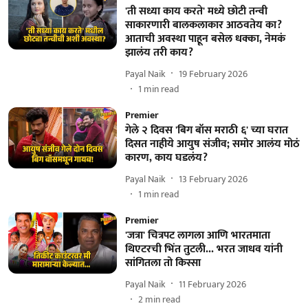
'ती सध्या काय करते' मध्ये छोटी तन्वी
साकारणारी बालकलाकार आठवतेय का?
आताची अवस्था पाहून बसेल धक्का, नेमकं
झालंय तरी काय?
Payal Naik
19 February 2026
1
min read
Premier
गेले २ दिवस 'बिग बॉस मराठी ६' च्या घरात
दिसत नाहीये आयुष संजीव; समोर आलंय मोठं
कारण, काय घडलंय?
Payal Naik
13 February 2026
1
min read
Premier
'जत्रा' चित्रपट लागला आणि भारतमाता
थिएटरची भिंत तुटली... भरत जाधव यांनी
सांगितला तो किस्सा
Payal Naik
11 February 2026
2
min read