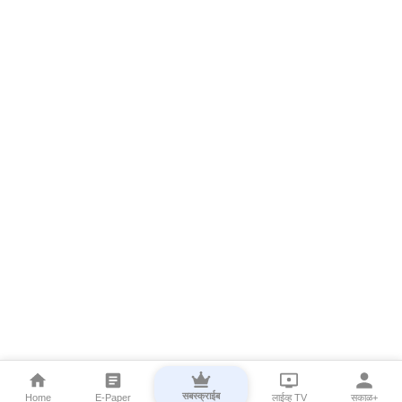
सबस्क्राईब
Home
E-Paper
लाईव्ह TV
सकाळ+