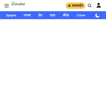
सबस्क्राईब
Epaper
ताज्या
देश
शहर
क्रीडा
Crime
साप्ताहिक