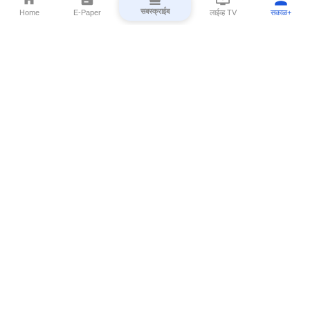
सबस्क्राईब
Home
E-Paper
लाईव्ह TV
सकाळ+
⌄
Marathi News
⌄
About Esakal
⌄
Digital Products
⌄
Sakal Programs
⌄
Print Products