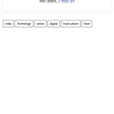
मेंबर आहात...?
साईन इन
India
Technology
online
digital
food culture
food