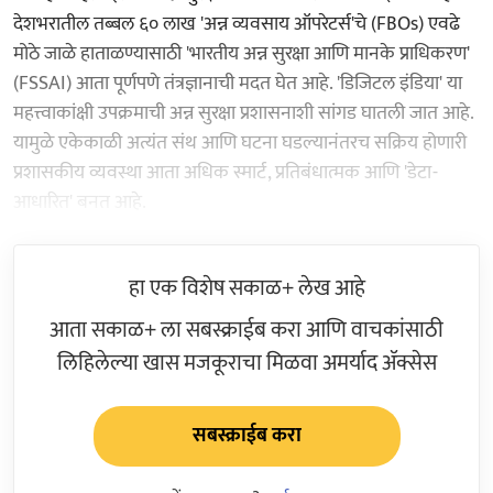
देशभरातील तब्बल ६० लाख 'अन्न व्यवसाय ऑपरेटर्स'चे (FBOs) एवढे
मोठे जाळे हाताळण्यासाठी 'भारतीय अन्न सुरक्षा आणि मानके प्राधिकरण'
(FSSAI) आता पूर्णपणे तंत्रज्ञानाची मदत घेत आहे. 'डिजिटल इंडिया' या
महत्त्वाकांक्षी उपक्रमाची अन्न सुरक्षा प्रशासनाशी सांगड घातली जात आहे.
यामुळे एकेकाळी अत्यंत संथ आणि घटना घडल्यानंतरच सक्रिय होणारी
प्रशासकीय व्यवस्था आता अधिक स्मार्ट, प्रतिबंधात्मक आणि 'डेटा-
आधारित' बनत आहे.
हा एक विशेष सकाळ+ लेख आहे
आता सकाळ+ ला सबस्क्राईब करा आणि वाचकांसाठी
लिहिलेल्या खास मजकूराचा मिळवा अमर्याद ॲक्सेस
सबस्क्राईब करा