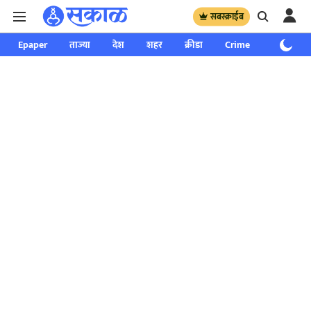
सबस्क्राईब
Epaper
ताज्या
देश
शहर
क्रीडा
Crime
साप्ताहिक