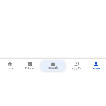
सबस्क्राईब
Home
E-Paper
लाईव्ह TV
सकाळ+