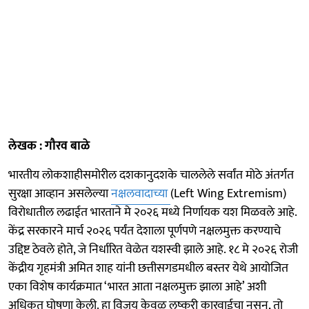
लेखक : गौरव बाळे
भारतीय लोकशाहीसमोरील दशकानुदशके चाललेले सर्वांत मोठे अंतर्गत
सुरक्षा आव्हान असलेल्या
नक्षलवादाच्या
(Left Wing Extremism)
विरोधातील लढाईत भारताने मे २०२६ मध्ये निर्णायक यश मिळवले आहे.
केंद्र सरकारने मार्च २०२६ पर्यंत देशाला पूर्णपणे नक्षलमुक्त करण्याचे
उद्दिष्ट ठेवले होते, जे निर्धारित वेळेत यशस्वी झाले आहे. १८ मे २०२६ रोजी
केंद्रीय गृहमंत्री अमित शाह यांनी छत्तीसगडमधील बस्तर येथे आयोजित
एका विशेष कार्यक्रमात ‘भारत आता नक्षलमुक्त झाला आहे’ अशी
अधिकृत घोषणा केली. हा विजय केवळ लष्करी कारवाईचा नसून, तो