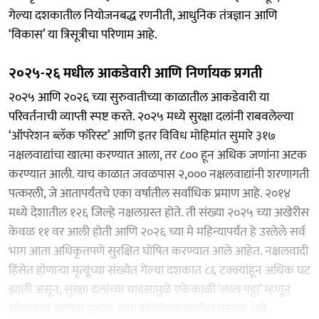
गेल्या दशकातील नियोजनबद्ध रणनीती, आधुनिक तंत्रज्ञान आणि
‘विकास’ या त्रिसूत्रीचा परिणाम आहे.
२०२५-२६ मधील आकडेवारी आणि निर्णायक प्रगती
२०२५ आणि २०२६ च्या सुरुवातीच्या काळातील आकडेवारी या
परिवर्तनाची व्याप्ती स्पष्ट करते. २०२५ मध्ये सुरक्षा दलांनी राबवलेल्या
‘ऑपरेशन ब्लॅक फॉरेस्ट’ आणि इतर विविध मोहिमांत सुमारे ३१७
नक्षलवाद्यांचा खात्मा करण्यात आला, तर ८०० हून अधिक जणांना अटक
करण्यात आली. याच काळात जवळपास २,००० नक्षलवाद्यांनी शरणागती
पत्करली, जे आतापर्यंतचे एका वर्षातील सर्वाधिक प्रमाण आहे. २०१४
मध्ये देशातील १२६ जिल्हे नक्षलग्रस्त होते. ती संख्या २०२५ च्या अखेरीस
केवळ ११ वर आली होती आणि २०२६ च्या मे महिन्यापर्यंत हे उरलेले सर्व
भाग आता अधिकृतपणे सुरक्षित घोषित करण्यात आले आहेत. नक्षलवादी
हिंसेत होणाऱ्या मृत्यूंच्या संख्येत गेल्या दशकात ८६ टक्क्यांहून अधिक घट
झाली असून, सुरक्षा दलांच्या धाडसामुळे एकेकाळी ‘लाल पट्टा’ म्हणून
ओळखला जाणारा भूभाग आता शांततेच्या मार्गावर परतला आहे.