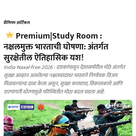
प्रीमियम आर्टिकल
Premium|Study Room :
नक्षलमुक्त भारताची घोषणा: अंतर्गत
सुरक्षेतील ऐतिहासिक यश!
India Naxal-free 2026 : दशकांपासून देशासमोरील मोठे अंतर्गत
सुरक्षा आव्हान असलेल्या नक्षलवादावर भारताने निर्णायक विजय
मिळवल्याचा दावा केला असून, सुरक्षा कारवाया, विकासकामे आणि
शरणागती धोरणामुळे परिस्थितीत मोठा बदल घडला आहे.