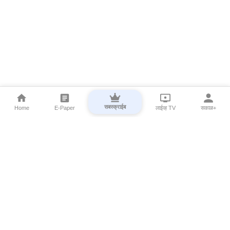
सबस्क्राईब
Home
E-Paper
लाईव्ह TV
सकाळ+