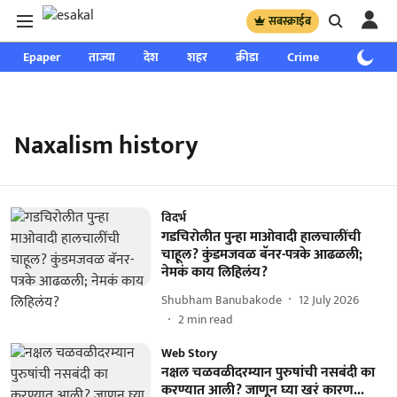
सबस्क्राईब
Epaper
ताज्या
देश
शहर
क्रीडा
Crime
साप्ताहिक
Naxalism history
विदर्भ
गडचिरोलीत पुन्हा माओवादी हालचालींची
चाहूल? कुंडमजवळ बॅनर-पत्रके आढळली;
नेमकं काय लिहिलंय?
Shubham Banubakode
12 July 2026
2
min read
Web Story
नक्षल चळवळीदरम्यान पुरुषांची नसबंदी का
करण्यात आली? जाणून घ्या खरं कारण...