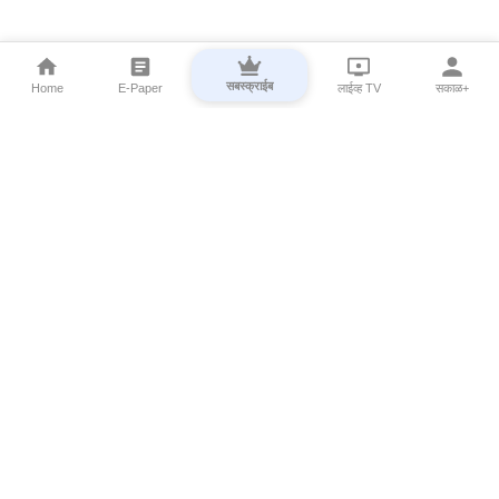
सबस्क्राईब
Home
E-Paper
लाईव्ह TV
सकाळ+
⌄
Marathi News
⌄
About Esakal
⌄
Digital Products