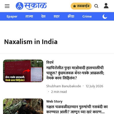
सबस्क्राईब
Epaper
ताज्या
देश
शहर
क्रीडा
Crime
साप्ताहिक
Naxalism in India
विदर्भ
गडचिरोलीत पुन्हा माओवादी हालचालींची
चाहूल? कुंडमजवळ बॅनर-पत्रके आढळली;
नेमकं काय लिहिलंय?
Shubham Banubakode
12 July 2026
2
min read
Web Story
नक्षल चळवळीदरम्यान पुरुषांची नसबंदी का
करण्यात आली? जाणून घ्या खरं कारण...