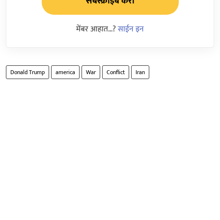
सबस्क्राईब करा
मेंबर आहात...?
साईन इन
Donald Trump
america
War
Conflict
Iran