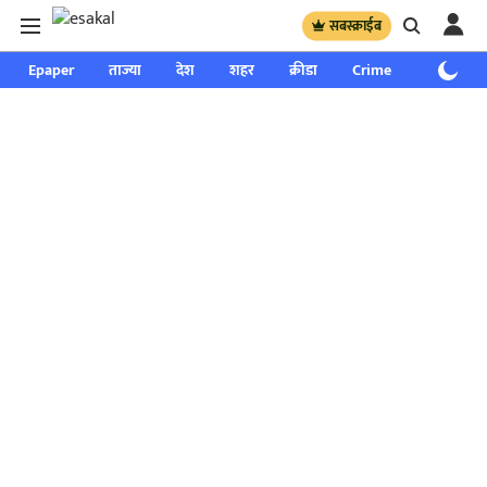
सबस्क्राईब
Epaper
ताज्या
देश
शहर
क्रीडा
Crime
साप्ताहिक