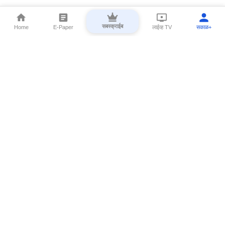
सबस्क्राईब
Home
E-Paper
लाईव्ह TV
सकाळ+
⌄
Marathi News
⌄
About Esakal
⌄
Digital Products
⌄
Sakal Programs
⌄
Print Products