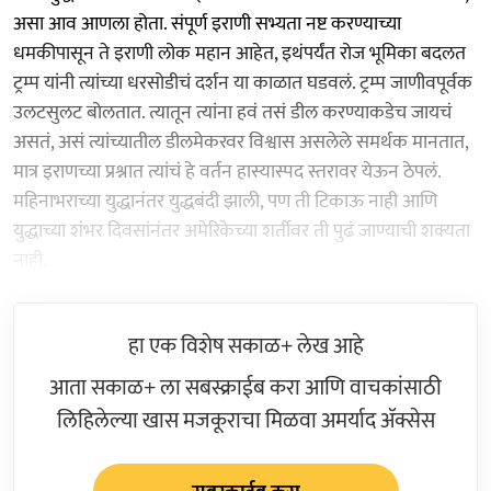
असा आव आणला होता. संपूर्ण इराणी सभ्यता नष्ट करण्याच्या
धमकीपासून ते इराणी लोक महान आहेत, इथंपर्यंत रोज भूमिका बदलत
ट्रम्प यांनी त्यांच्या धरसोडीचं दर्शन या काळात घडवलं. ट्रम्प जाणीवपूर्वक
उलटसुलट बोलतात. त्यातून त्यांना हवं तसं डील करण्याकडेच जायचं
असतं, असं त्यांच्यातील डीलमेकरवर विश्वास असलेले समर्थक मानतात,
मात्र इराणच्या प्रश्नात त्यांचं हे वर्तन हास्यास्पद स्तरावर येऊन ठेपलं.
महिनाभराच्या युद्धानंतर युद्धबंदी झाली, पण ती टिकाऊ नाही आणि
युद्धाच्या शंभर दिवसांनंतर अमेरिकेच्या शर्तीवर ती पुढं जाण्याची शक्यता
नाही.
हा एक विशेष सकाळ+ लेख आहे
आता सकाळ+ ला सबस्क्राईब करा आणि वाचकांसाठी
लिहिलेल्या खास मजकूराचा मिळवा अमर्याद ॲक्सेस