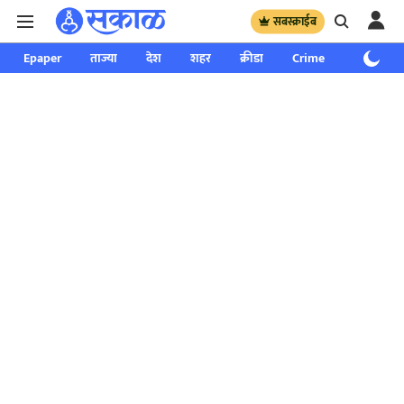
सबस्क्राईब
Epaper
ताज्या
देश
शहर
क्रीडा
Crime
साप्ताहिक