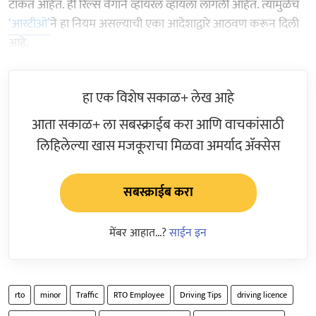
टाकत आहेत. ही रिल्स वेगाने व्हायरल व्हायला लागली आहेत. त्यामुळेच
‘आरटीओ’
ने हा नियम असल्याची एका आदेशाद्वारे आठवण करून दिली
आहे.
हा एक विशेष सकाळ+ लेख आहे
आता सकाळ+ ला सबस्क्राईब करा आणि वाचकांसाठी
लिहिलेल्या खास मजकूराचा मिळवा अमर्याद ॲक्सेस
सबस्क्राईब करा
मेंबर आहात...?
साईन इन
rto
minor
Traffic
RTO Employee
Driving Tips
driving licence