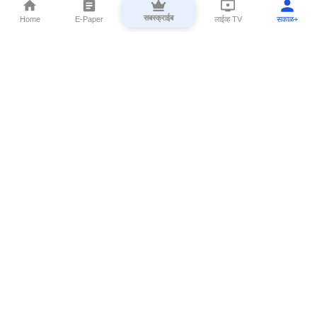
सबस्क्राईब
Home
E-Paper
लाईव्ह TV
सकाळ+
⌄
Marathi News
⌄
About Esakal
⌄
Digital Products
⌄
Sakal Programs
⌄
Print Products