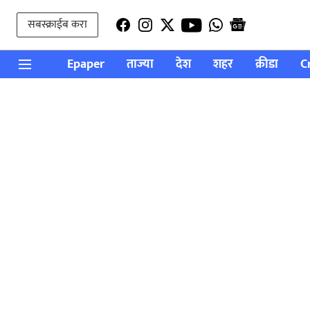
सबस्क्राईब करा
Epaper
ताज्या
देश
शहर
क्रीडा
C