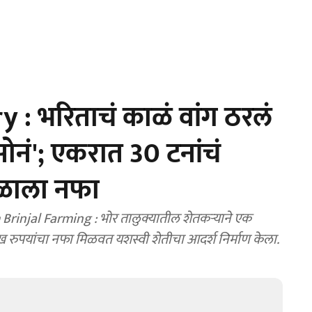
: भरिताचं काळं वांग ठरलं
सोनं'; एकरात 30 टनांचं
िळाला नफा
injal Farming : भोर तालुक्यातील शेतकऱ्याने एक
ाख रुपयांचा नफा मिळवत यशस्वी शेतीचा आदर्श निर्माण केला.