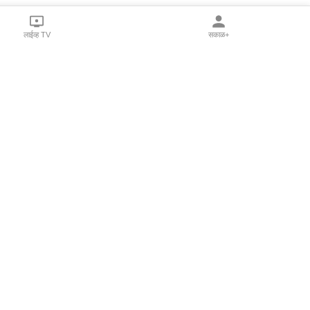
लाईव्ह TV
सकाळ+
l Programs
Print Products
Sakal Saptahik
hka
Family Doctor
 Crowdfunding
Sakal Publications
orm Pune India