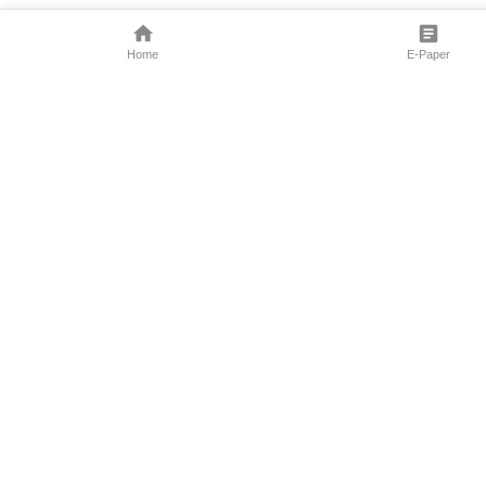
Home
E-Paper
Follow Us
Marathi News
Maharashtra N
Entertainment 
Sports News