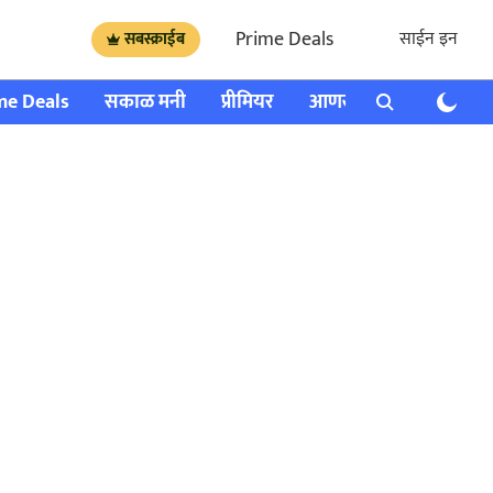
Prime Deals
साईन इन
सबस्क्राईब
me Deals
सकाळ मनी
प्रीमियर
आणखी
राशी भविष्य