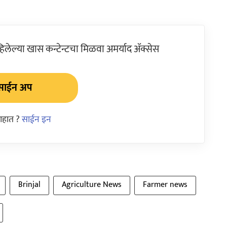
ेल्या खास कन्टेन्टचा मिळवा अमर्याद ॲक्सेस
साईन अप
आहात ?
साईन इन
Brinjal
Agriculture News
Farmer news