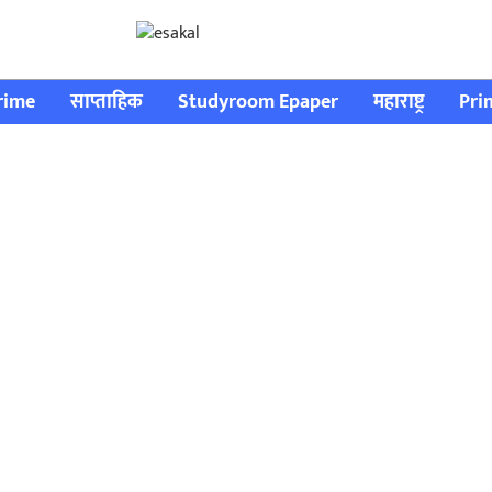
rime
साप्ताहिक
Studyroom Epaper
महाराष्ट्र
Pri