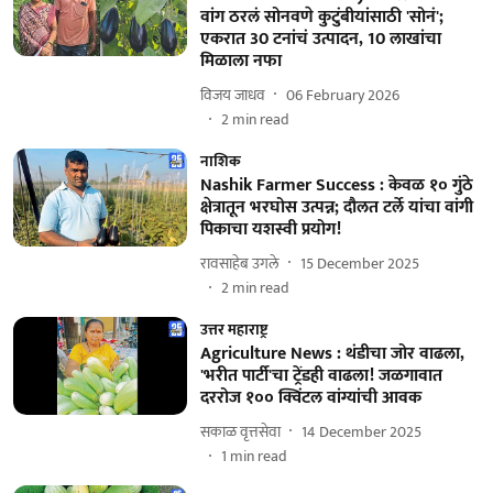
वांग ठरलं सोनवणे कुटुंबीयांसाठी 'सोनं';
एकरात 30 टनांचं उत्पादन, 10 लाखांचा
मिळाला नफा
विजय जाधव
06 February 2026
2
min read
नाशिक
Nashik Farmer Success : केवळ १० गुंठे
क्षेत्रातून भरघोस उत्पन्न; दौलत टर्ले यांचा वांगी
पिकाचा यशस्वी प्रयोग!
रावसाहेब उगले
15 December 2025
2
min read
उत्तर महाराष्ट्र
Agriculture News : थंडीचा जोर वाढला,
'भरीत पार्टी'चा ट्रेंडही वाढला! जळगावात
दररोज १०० क्विंटल वांग्यांची आवक
सकाळ वृत्तसेवा
14 December 2025
1
min read