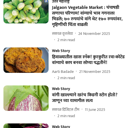
उत्तर महाराष्ट्र
Jalgaon Vegetable Market : चंपाषष्ठी
सणाचा परिणाम! वांग्याचे भाव गगनाला
भिडले; ७० रुपयांचे वांगे थेट १७० रुपयांवर,
गृहिणींची चिंता वाढली
सकाळ वृत्तसेवा
24 November 2025
2
min read
Web Story
हिवाळ्यातील खास स्नॅक! कुरकुरीत रवा-कोटेड
वांग्याचे काप बनवा सोप्या पद्धतीने!
Aarti Badade
21 November 2025
2
min read
Web Story
वांगी खाल्ल्याने खरंच किडनी स्टोन होतो?
जाणून घ्या यामागील सत्य
सकाळ डिजिटल टीम
11 June 2025
2
min read
Web Story