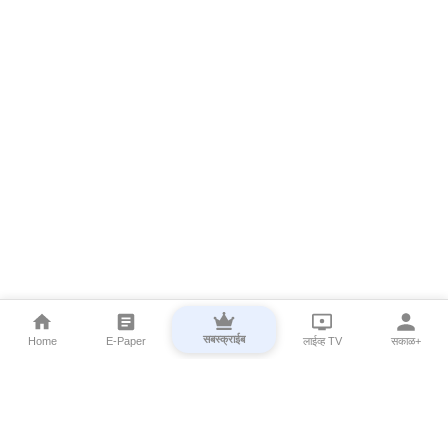
सबस्क्राईब
Home
E-Paper
लाईव्ह TV
सकाळ+