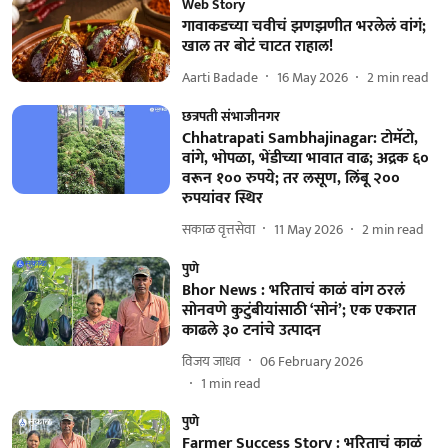
Web Story
गावाकडच्या चवीचं झणझणीत भरलेलं वांगं;
खाल तर बोटं चाटत राहाल!
Aarti Badade
16 May 2026
2
min read
छत्रपती संभाजीनगर
Chhatrapati Sambhajinagar: टोमॅटो,
वांगे, भोपळा, भेंडीच्या भावात वाढ; अद्रक ६०
वरून १०० रुपये; तर लसूण, लिंबू २००
रुपयांवर स्थिर
सकाळ वृत्तसेवा
11 May 2026
2
min read
पुणे
Bhor News : भरिताचं काळं वांग ठरलं
सोनवणे कुटुंबीयांसाठी ‘सोनं’; एक एकरात
काढले ३० टनांचे उत्पादन
विजय जाधव
06 February 2026
1
min read
पुणे
Farmer Success Story : भरिताचं काळं