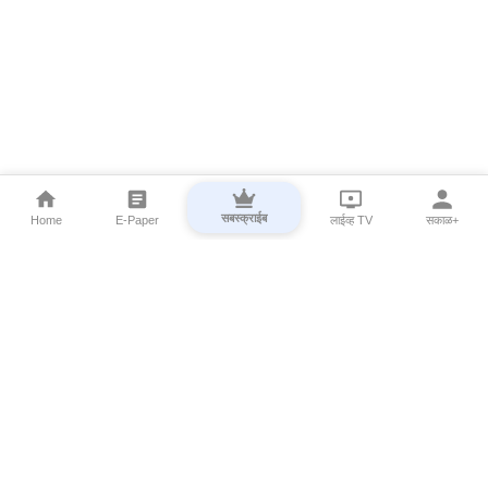
सबस्क्राईब
Home
E-Paper
लाईव्ह TV
सकाळ+
⌄
Marathi News
⌄
About Esakal