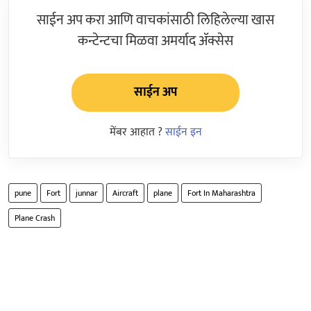
साईन अप करा आणि वाचकांसाठी लिहिलेल्या खास
कन्टेन्टचा मिळवा अमर्याद ॲक्सेस
साईन अप
मेंबर आहात ?
साईन इन
pune
Fort
junnar
Aircraft
plane
Fort In Maharashtra
Plane Crash