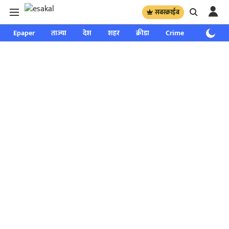
सबस्क्राईब
Epaper
ताज्या
देश
शहर
क्रीडा
Crime
साप्ताहिक