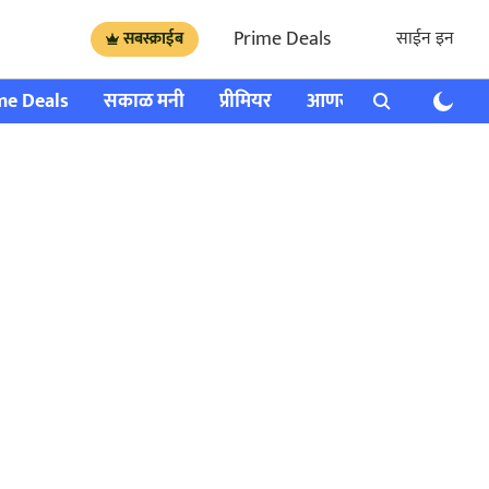
Prime Deals
साईन इन
सबस्क्राईब
me Deals
सकाळ मनी
प्रीमियर
आणखी
राशी भविष्य