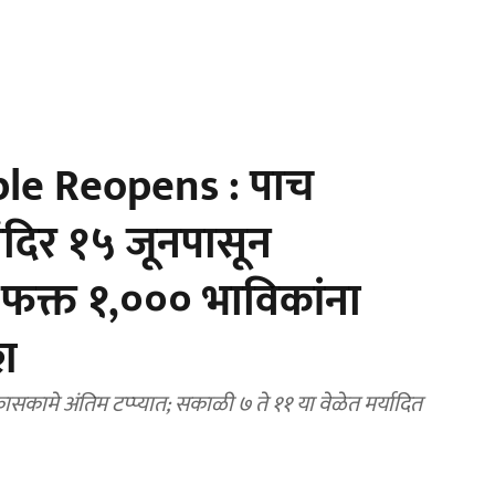
e Reopens : पाच
मंदिर १५ जूनपासून
 फक्त १,००० भाविकांना
श
िकासकामे अंतिम टप्प्यात; सकाळी ७ ते ११ या वेळेत मर्यादित