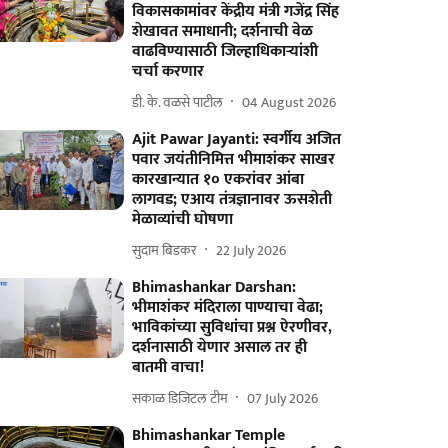
विकासकामांवर केंद्रीय मंत्री गजेंद्र सिंह
शेखावत समाधानी; दर्शनाची वेळ
वाढविण्यासाठी जिल्हाधिकाऱ्यांशी
चर्चा करणार
डी. के. वळसे पाटील
04 August 2026
Ajit Pawar Jayanti: स्वर्गीय अजित
पवार जयंतीनिमित्त भीमाशंकर साखर
कारखान्यात १० एकरांवर आंबा
लागवड; एआय तंत्रज्ञानावर ऊसशेती
मेळाव्यांची घोषणा
सुदाम बिडकर
22 July 2026
Bhimashankar Darshan:
भीमाशंकर मंदिराला पाण्याचा वेढा;
भाविकांच्या सुविधांचा प्रश्न ऐरणीवर,
दर्शनासाठी येणार असाल तर ही
बातमी वाचा!
सकाळ डिजिटल टीम
07 July 2026
Bhimashankar Temple