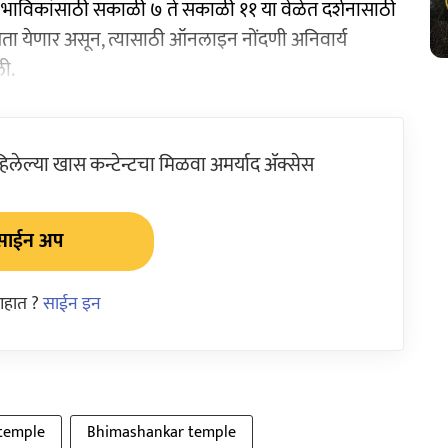
पासून भाविकांसाठी सकाळी ७ ते सकाळी ११ या वेळेत दर्शनासाठी
ेता येणार असून, त्यासाठी ऑनलाइन नोंदणी अनिवार्य
ी.
ेल्या खास कन्टेन्टचा मिळवा अमर्याद ॲक्सेस
साईन अप
आहात ?
साईन इन
temple
Bhimashankar temple