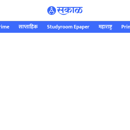
rime
साप्ताहिक
Studyroom Epaper
महाराष्ट्र
Pri