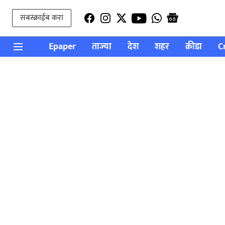
सबस्क्राईब करा
Epaper
ताज्या
देश
शहर
क्रीडा
C