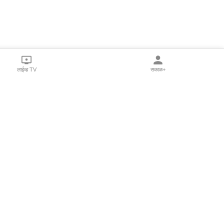
लाईव्ह TV
सकाळ+
l Programs
Print Products