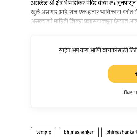
असलेले श्री क्षेत्र भीमाशंकर मंदिर येत्या १५ जून
खुले असणार आहे. रोज एक हजार भाविकांना दर्शत घ
असल्याची माहिती जिल्हा प्रशासनाकडून देण्यात आल
साईन अप करा आणि वाचकांसाठी लिहिल
मेंबर 
temple
bhimashankar
bhimashankar