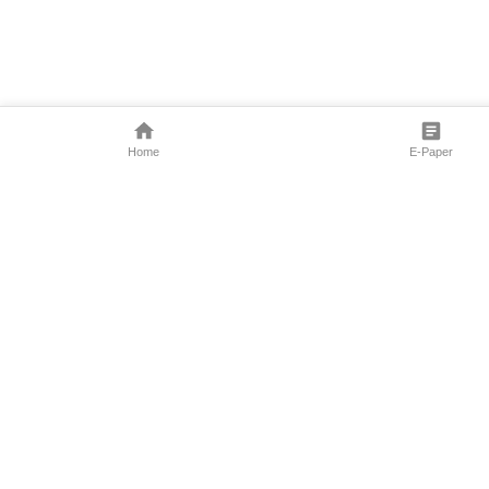
Home
E-Paper
Follow Us
Marathi News