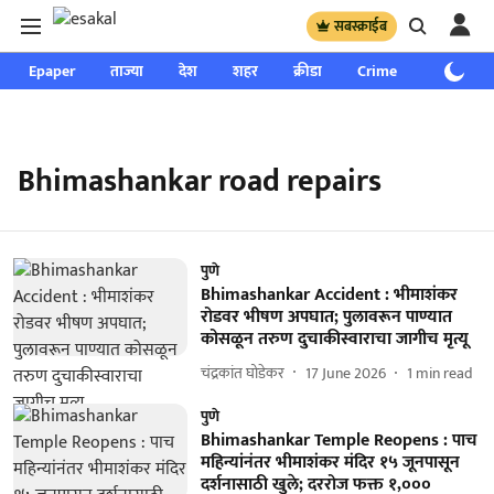
सबस्क्राईब
Epaper
ताज्या
देश
शहर
क्रीडा
Crime
साप्ताहिक
Bhimashankar road repairs
पुणे
Bhimashankar Accident : भीमाशंकर
रोडवर भीषण अपघात; पुलावरून पाण्यात
कोसळून तरुण दुचाकीस्वाराचा जागीच मृत्यू
चंद्रकांत घोडेकर
17 June 2026
1
min read
पुणे
Bhimashankar Temple Reopens : पाच
महिन्यांनंतर भीमाशंकर मंदिर १५ जूनपासून
दर्शनासाठी खुले; दररोज फक्त १,०००