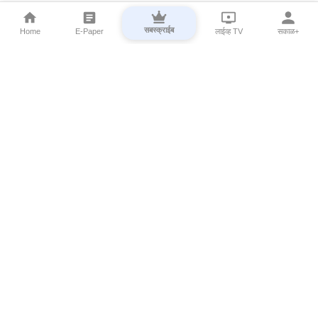
सबस्क्राईब
Home
E-Paper
लाईव्ह TV
सकाळ+
⌄
Marathi News
⌄
About Esakal
⌄
Digital Products
⌄
Sakal Programs