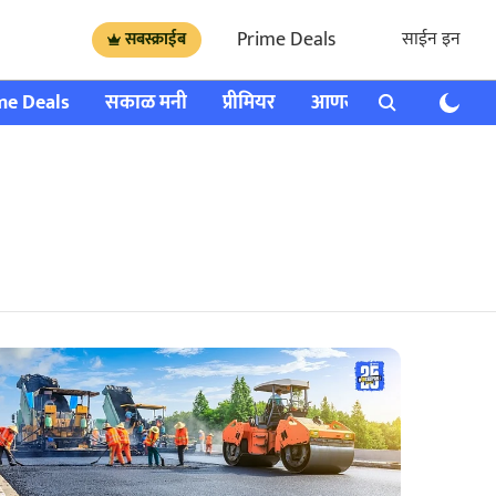
Prime Deals
साईन इन
सबस्क्राईब
me Deals
सकाळ मनी
प्रीमियर
आणखी
राशी भविष्य