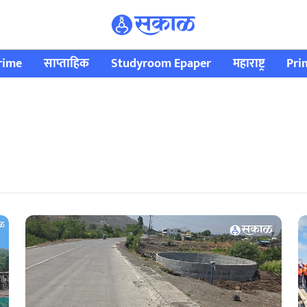
rime
साप्ताहिक
Studyroom Epaper
महाराष्ट्र
Pri