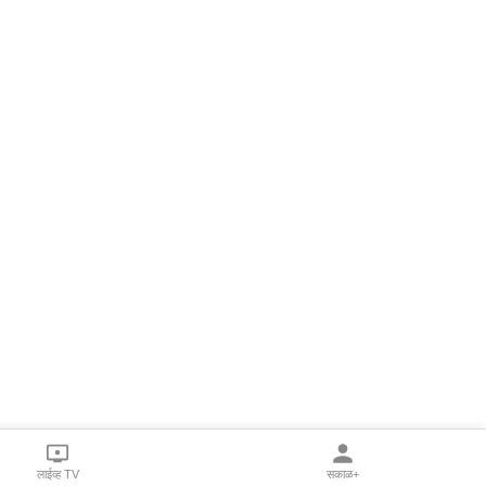
लाईव्ह TV
सकाळ+