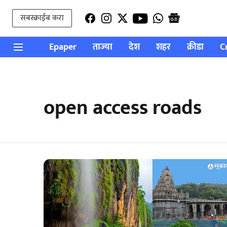
सबस्क्राईब करा
Epaper
ताज्या
देश
शहर
क्रीडा
C
open access roads