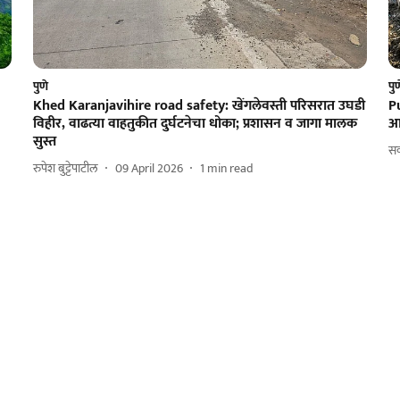
पुणे
पु
Khed Karanjavihire road safety: खेंगलेवस्ती परिसरात उघडी
Pu
विहीर, वाढत्या वाहतुकीत दुर्घटनेचा धोका; प्रशासन व जागा मालक
आड
सुस्त
सक
रुपेश बुट्टेपाटील
09 April 2026
1
min read