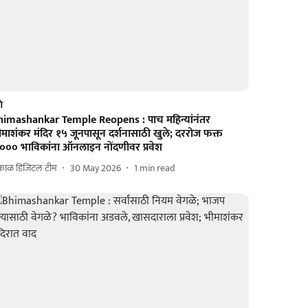
णे
himashankar Temple Reopens : पाच महिन्यांनंतर
माशंकर मंदिर १५ जूनपासून दर्शनासाठी खुले; दररोज फक्त
,००० भाविकांना ऑनलाइन नोंदणीवर प्रवेश
काळ डिजिटल टीम
30 May 2026
1
min read