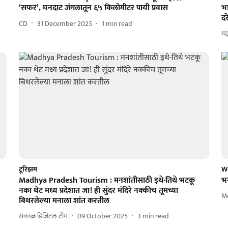
‘सफर’, घनदाट जंगलातून ६५ किलोमीटर पायी प्रवास
भा
द
CD
31 December 2025
1
min read
चं
टूरिझम
W
Madhya Pradesh Tourism : मनशांतीसाठी इथे-तिथे भटकू
भग
नका थेट मध्य प्रदेशात जा! ही सुंदर मंदिरे नक्कीच तूमच्या
M
बिथरलेल्या मनाला शांत करतील
सकाळ डिजिटल टीम
09 October 2025
3
min read