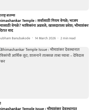
राष्ट्र बातम्या
himashankar Temple : सर्वांसाठी नियम वेगळे; भाजप
त्यासाठी वेगळे? भाविकांना अडवले, खासदाराला प्रवेश; भीमाशंकर
दिरात वाद
hubham Banubakode
14 March 2026
2
min read
णे
himashankar Temple Issue : भीमाशंकर देवस्थानात