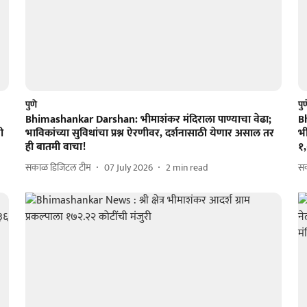
पुणे
पु
Bhimashankar Darshan: भीमाशंकर मंदिराला पाण्याचा वेढा;
B
ी
भाविकांच्या सुविधांचा प्रश्न ऐरणीवर, दर्शनासाठी येणार असाल तर
भी
ही बातमी वाचा!
१
सकाळ डिजिटल टीम
07 July 2026
2
min read
स