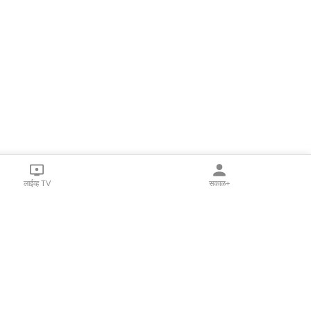
लाईव्ह TV
सकाळ+