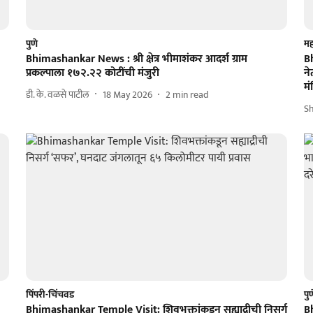
पुणे
महा
Bhimashankar News : श्री क्षेत्र भीमाशंकर आदर्श ग्राम
B
प्रकल्पाला १७२.२२ कोटींची मंजुरी
ने
मं
डी. के. वळसे पाटील
18 May 2026
2
min read
S
पिंपरी-चिंचवड
पु
Bhimashankar Temple Visit: शिवभक्तांकडून सह्याद्रीची निसर्ग
B