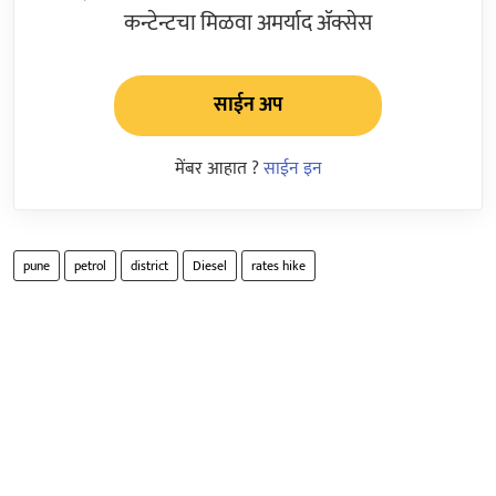
कन्टेन्टचा मिळवा अमर्याद ॲक्सेस
साईन अप
मेंबर आहात ?
साईन इन
pune
petrol
district
Diesel
rates hike