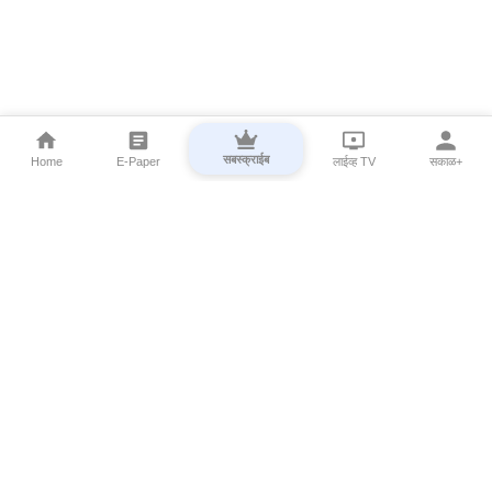
सबस्क्राईब
Home
E-Paper
लाईव्ह TV
सकाळ+
⌄
Marathi News
⌄
About Esakal
⌄
Digital Products