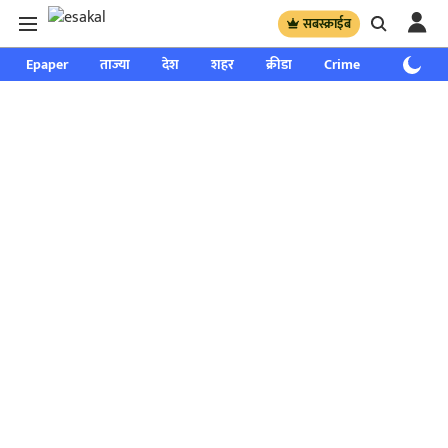
सबस्क्राईब
Epaper
ताज्या
देश
शहर
क्रीडा
Crime
साप्ताहिक