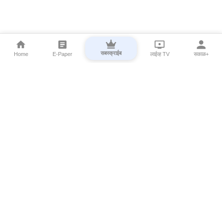
सबस्क्राईब
Home
E-Paper
लाईव्ह TV
सकाळ+
⌄
Marathi News
⌄
About Esakal
⌄
Digital Products
⌄
Sakal Programs