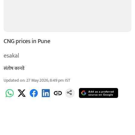
CNG prices in Pune
esakal
संतोष कानडे
Updated on
:
27 May 2026, 8:49 pm
IST
Add as a preferred
source on Google