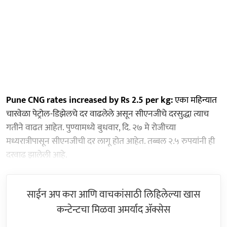
Pune CNG rates increased by Rs 2.5 per kg:
एका महिन्यात
चारवेळा पेट्रोल-डिझेलचे दर वाढलेले असून सीएनजीचे दरसुद्धा त्याच
गतीने वाढत आहेत. पुण्यामध्ये बुधवार, दि. २७ मे रोजीच्या
मध्यरात्रीपासून सीएनजीची दर लागू होत आहेत. तब्बल २.५ रुपयांनी ही
दरवाढ झालेली आहे.
साईन अप करा आणि वाचकांसाठी लिहिलेल्या खास
कन्टेन्टचा मिळवा अमर्याद ॲक्सेस