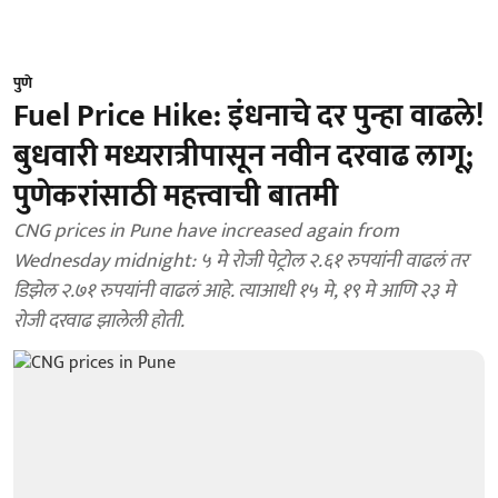
पुणे
Fuel Price Hike: इंधनाचे दर पुन्हा वाढले!
बुधवारी मध्यरात्रीपासून नवीन दरवाढ लागू;
पुणेकरांसाठी महत्त्वाची बातमी
CNG prices in Pune have increased again from
Wednesday midnight: ५ मे रोजी पेट्रोल २.६१ रुपयांनी वाढलं तर
डिझेल २.७१ रुपयांनी वाढलं आहे. त्याआधी १५ मे, १९ मे आणि २३ मे
रोजी दरवाढ झालेली होती.