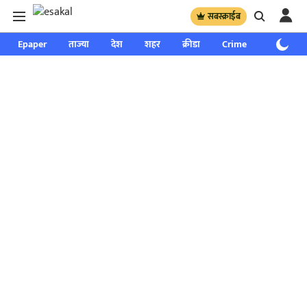
सबस्क्राईब
Epaper
ताज्या
देश
शहर
क्रीडा
Crime
साप्ताहिक