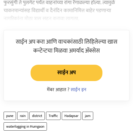
फुरसुंगी ते पुलगेट पर्यंत वाहनांच्या रांगा रेंगाळल्या होत्या. त्यामुळे
चाकरमान्यांसह विद्यार्थी व दैनंदिन कामानिमित्त बाहेर पडणाऱ्या
नागरिकांना मोठा त्रास सहन करावा लागला.
साईन अप करा आणि वाचकांसाठी लिहिलेल्या खास
कन्टेन्टचा मिळवा अमर्याद ॲक्सेस
साईन अप
मेंबर आहात ?
साईन इन
pune
rain
district
Traffic
Hadapsar
jam
waterlogging in Humgaon