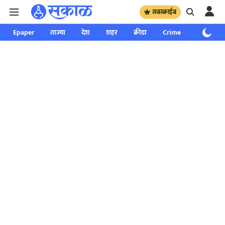
सबस्क्राईब
Epaper
ताज्या
देश
शहर
क्रीडा
Crime
साप्ताहिक