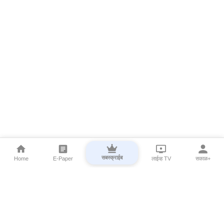
सबस्क्राईब
Home
E-Paper
लाईव्ह TV
सकाळ+