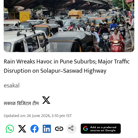
Rain Wreaks Havoc in Pune Suburbs; Major Traffic
Disruption on Solapur–Saswad Highway
esakal
सकाळ डिजिटल टीम
Updated on
:
24 June 2026, 3:10 pm
IST
Add as a preferred
source on Google