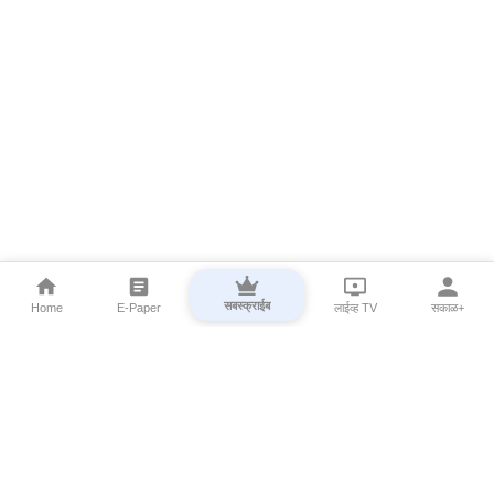
सबस्क्राईब
Home
E-Paper
लाईव्ह TV
सकाळ+