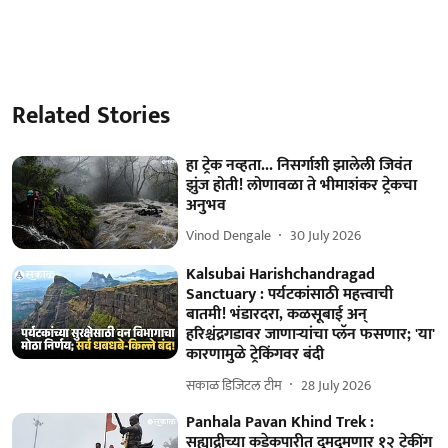
Related Stories
हा ट्रेक नव्हता... निसर्गाशी झालेली जिवंत
झुंज होती! लोणावळा ते भीमाशंकर ट्रेकचा
अनुभव
Vinod Dengale
30 July 2026
Kalsubai Harishchandragad
Sanctuary : पर्यटकांसाठी महत्त्वाची
बातमी! भंडारदरा, कळसूबाई अन्
हरिश्चंद्रगडावर जाणाऱ्यांचा प्लॅन फसणार; 'या'
कारणामुळे ट्रेकिंगवर बंदी
सकाळ डिजिटल टीम
28 July 2026
Panhala Pavan Khind Trek :
सह्याद्रीच्या कडेकपारीत दुमदुमणार १२ ट्रेकींग