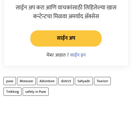
साईन अप करा आणि वाचकांसाठी लिहिलेल्या खास
कन्टेन्टचा मिळवा अमर्याद ॲक्सेस
साईन अप
मेंबर आहात ?
साईन इन
pune
Monsoon
Adventure
district
Sahyadri
Tourism
Trekking
safety in Pune