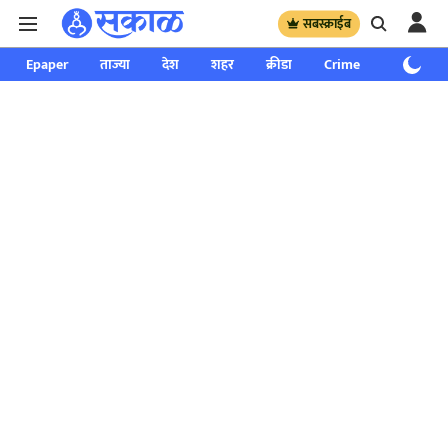
सबस्क्राईब
Epaper
ताज्या
देश
शहर
क्रीडा
Crime
साप्ताहिक