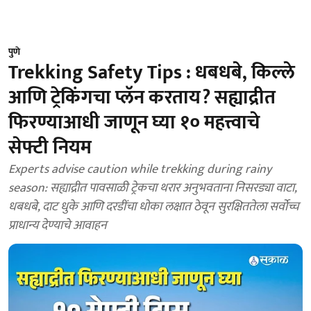
पुणे
Trekking Safety Tips : धबधबे, किल्ले
आणि ट्रेकिंगचा प्लॅन करताय? सह्याद्रीत
फिरण्याआधी जाणून घ्या १० महत्त्वाचे
सेफ्टी नियम
Experts advise caution while trekking during rainy
season: सह्याद्रीत पावसाळी ट्रेकचा थरार अनुभवताना निसरड्या वाटा,
धबधबे, दाट धुके आणि दरडींचा धोका लक्षात ठेवून सुरक्षिततेला सर्वोच्च
प्राधान्य देण्याचे आवाहन