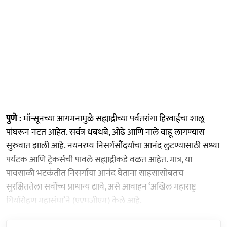
पुणे :
मॉन्सूनच्या आगमनामुळे सह्याद्रीच्या पर्वतरांगा हिरवाईचा शालू
पांघरून नटत आहेत. सर्वत्र धबधबे, ओढे आणि नाले वाहू लागण्यास
सुरुवात झाली आहे. नयनरम्य निसर्गसौंदर्याचा आनंद लुटण्यासाठी सध्या
पर्यटक आणि ट्रेकर्सची पावले सह्याद्रीकडे वळत आहेत. मात्र, या
पावसाळी भटकंतीत निसर्गाचा आनंद घेताना साहसासोबतच
सुरक्षिततेला सर्वोच्च प्राधान्य द्यावे, असे आवाहन ‘अखिल महाराष्ट्र
गिर्यारोहण महासंघा’ने (एएमजीएम) केले आहे.