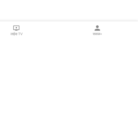
लाईव्ह TV
सकाळ+
l Programs
Print Products
Sakal Saptahik