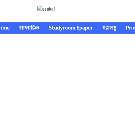
rime
साप्ताहिक
Studyroom Epaper
महाराष्ट्र
Pri