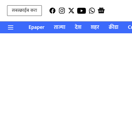
सबस्क्राईब करा
Epaper
ताज्या
देश
शहर
क्रीडा
C