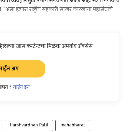
्यात व्यवहारांमुळे उद्योग अडचणीत आला आहे. अशा निर्णयांचे
,’’ असा इशारा राष्ट्रीय सहकारी साखर कारखाना महासंघाचे
ेल्या खास कन्टेन्टचा मिळवा अमर्याद ॲक्सेस
साईन अप
आहात ?
साईन इन
Harshvardhan Patil
mahabharat