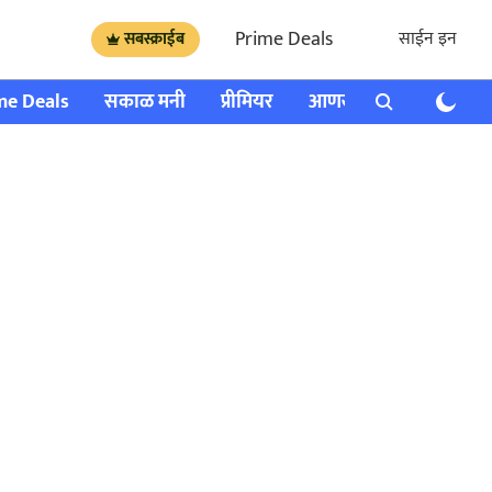
Prime Deals
साईन इन
सबस्क्राईब
me Deals
सकाळ मनी
प्रीमियर
आणखी
राशी भविष्य