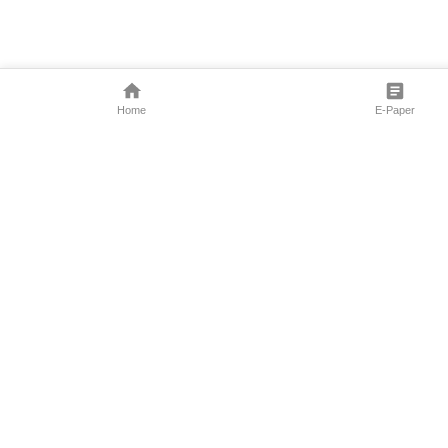
Home
E-Paper
Follow Us
Marathi News
Maharashtra N