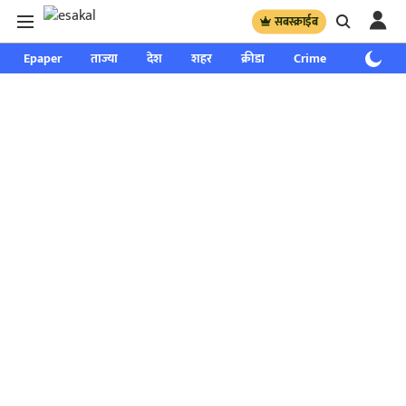
सबस्क्राईब
Epaper
ताज्या
देश
शहर
क्रीडा
Crime
साप्ताहिक