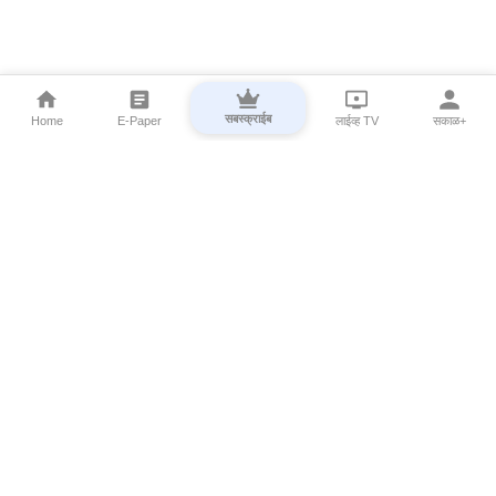
सबस्क्राईब
Home
E-Paper
लाईव्ह TV
सकाळ+
⌄
Marathi News
⌄
About Esakal
⌄
Digital Products
⌄
Sakal Programs