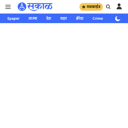
सबस्क्राईब
Epaper
ताज्या
देश
शहर
क्रीडा
Crime
साप्ताहिक