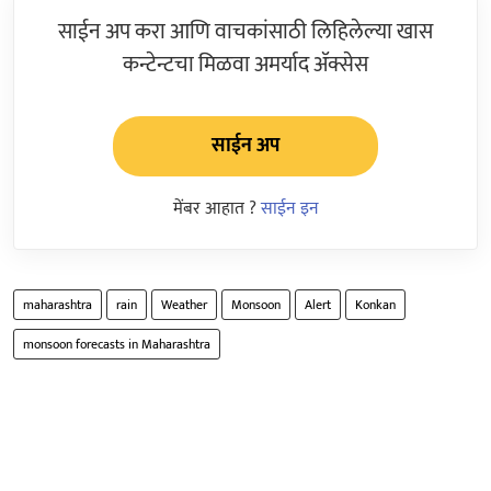
साईन अप करा आणि वाचकांसाठी लिहिलेल्या खास
कन्टेन्टचा मिळवा अमर्याद ॲक्सेस
साईन अप
मेंबर आहात ?
साईन इन
maharashtra
rain
Weather
Monsoon
Alert
Konkan
monsoon forecasts in Maharashtra