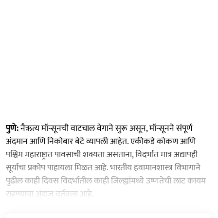
पुणे:
नैऋत्य मॉन्सूनची वाटचाल वेगाने सुरू असून, मॉन्सूनने संपूर्ण
अंदमान आणि निकोबार बेटे व्यापली आहेत. एकीकडे कोकण आणि
पश्चिम महाराष्ट्रात पावसाची शक्यता असताना, विदर्भात मात्र अद्यापही
सूर्याचा प्रकोप पाहायला मिळत आहे. भारतीय हवामानशास्त्र विभागाने
पुढील काही दिवस विदर्भातील काही जिल्ह्यांमध्ये उष्णतेची लाट कायम
राहण्याचा अंदाज वर्तवला आहे.