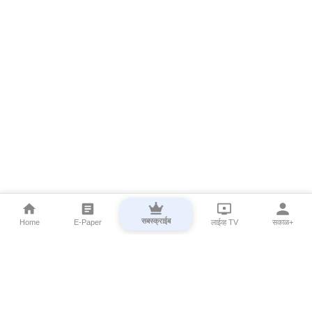
सबस्क्राईब
Home
E-Paper
लाईव्ह TV
सकाळ+