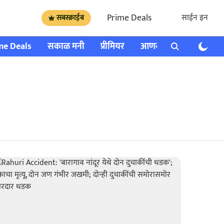
Prime Deals
साईन इन
सबस्क्राईब
me Deals
सकाळ मनी
प्रीमियर
आणखी
राशी भविष्य