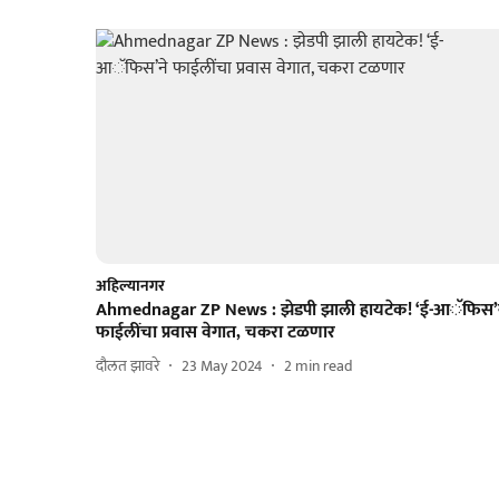
अहिल्यानगर
Ahmednagar ZP News : झेडपी झाली हायटेक! ‘ई-आॅफिस’
फाईलींचा प्रवास वेगात, चकरा टळणार
दौलत झावरे
23 May 2024
2
min read