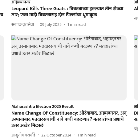
अहिल्यानगर
अह
Leopard Kills Three Goats : बिबट्याच्या हल्ल्यात तीन शेळ्या
A
लय
ठार; एका मादी बिबट्यासह दोन पिल्लांचा धुमाकूळ
स
सकाळ वृत्तसेवा
09 July 2025
1
min read
Maharashtra Election 2025 Result
अह
Name Change Of Constituency: औरंगाबाद, अहमदनगर, अन्
Di
उस्मानाबाद मतदारसंघांची नावे कधी बदलणार? मतदारांच्या प्रश्नाचे
सह
उत्तर अखेर मिळालं
चं
आशुतोष मसगौंडे
22 October 2024
1
min read