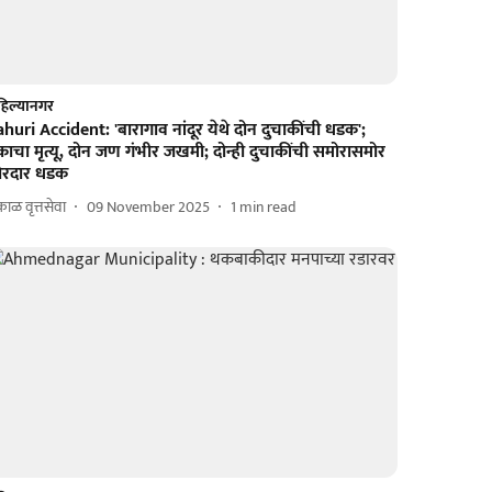
िल्यानगर
huri Accident: 'बारागाव नांदूर येथे दोन दुचाकींची धडक';
ाचा मृत्यू, दोन जण गंभीर जखमी; दोन्ही दुचाकींची समोरासमोर
ोरदार धडक
ाळ वृत्तसेवा
09 November 2025
1
min read