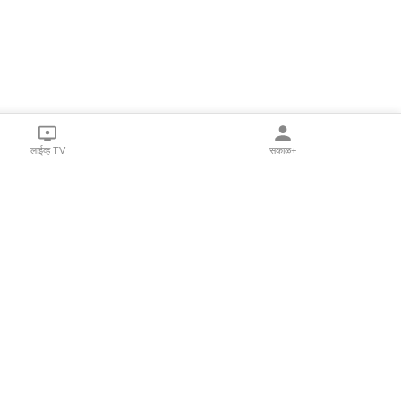
लाईव्ह TV
सकाळ+