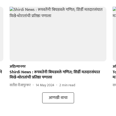
अहिल्यानगर
अह
ने
Shirdi News : रूपवतेंनी बिघडवले गणित; शिर्डी मतदारसंघात
T
विखे-थोरातांची प्रतिष्ठा पणाला
मर
सतीश वैजापूरकर
14 May 2024
2
min read
सक
आणखी वाचा