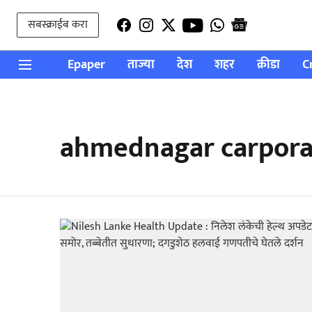
सबस्क्राईब करा
Epaper
ताज्या
देश
शहर
क्रीडा
C
ahmednagar carpora