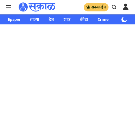
सबस्क्राईब
Epaper
ताज्या
देश
शहर
क्रीडा
Crime
साप्ताहिक