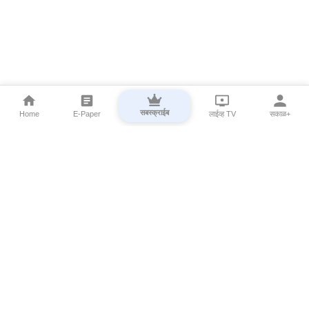
सबस्क्राईब
Home
E-Paper
लाईव्ह TV
सकाळ+
⌄
Marathi News
⌄
About Esakal