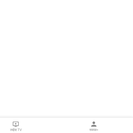
लाईव्ह TV
सकाळ+