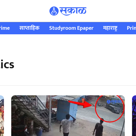
rime
साप्ताहिक
Studyroom Epaper
महाराष्ट्र
Pri
ics