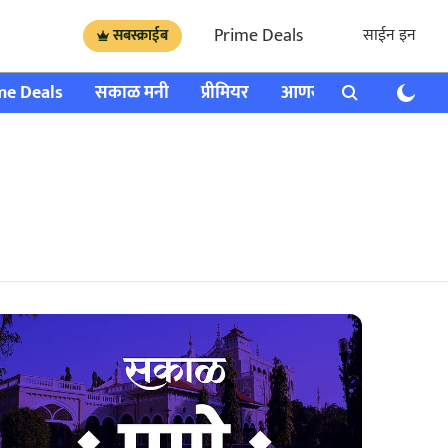
Prime Deals
साईन इन
सबस्क्राईब
me Deals
सकाळ मनी
प्रीमियर
आणखी
राशी भविष्य