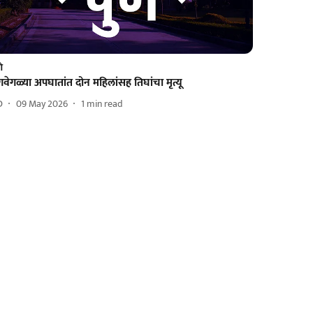
णे
गवेगळ्या अपघातांत दोन महिलांसह तिघांचा मृत्यू
D
09 May 2026
1
min read