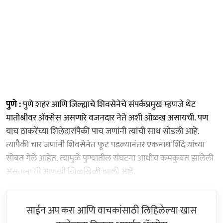
पुणे :
पुणे शहर आणि जिल्ह्याचे शिवसेनेचे संपर्कप्रमुख म्हणजे थेट
मातोश्रीवर ॲक्सेस असणारे वजनदार नेते अशी ओळख असायची. पण
याच ठाकरेंच्या शिलेदारांपैकी पाच जणांनी त्यांची साथ सोडली आहे.
त्यापैकी चार जणांनी शिवसेनेत फूट पडल्यानंतर एकनाथ शिंदे यांच्या
सोबत गेले आहेत. त्यामुळे पुण्यातील संघटना आधीच कमकुवत झालेली
असताना ती आणखी खिळखिळी झाली आहे.
साईन अप करा आणि वाचकांसाठी लिहिलेल्या खास