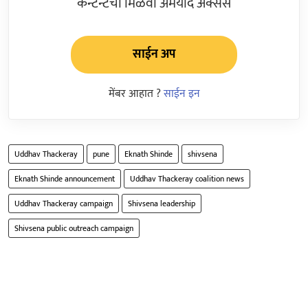
कन्टेन्टचा मिळवा अमर्याद ॲक्सेस
साईन अप
मेंबर आहात ?
साईन इन
Uddhav Thackeray
pune
Eknath Shinde
shivsena
Eknath Shinde announcement
Uddhav Thackeray coalition news
Uddhav Thackeray campaign
Shivsena leadership
Shivsena public outreach campaign