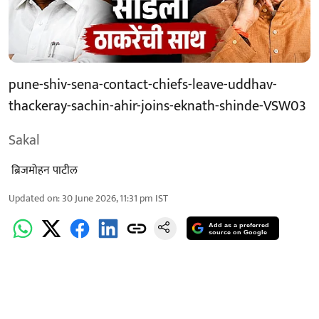
pune-shiv-sena-contact-chiefs-leave-uddhav-
thackeray-sachin-ahir-joins-eknath-shinde-VSW03
Sakal
​ ब्रिजमोहन पाटील
Updated on
:
30 June 2026, 11:31 pm
IST
Add as a preferred
source on Google