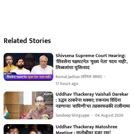
Related Stories
Shivsena Supreme Court Hearing:
'शिवसेना पक्षघटनेत 'मुख्य नेता' पदच नाही',
सिब्बलांचा युक्तिवाद
Komal Jadhav (कोमल जाधव)
17 hours ago
Uddhav Thackeray Vaishali Darekar
: उद्धव ठाकरेंना धक्का; एकनाथ शिंदेंना
नडणाऱ्या 'वाघिणी'चा तडकाफडकी राजीनामा
Sandeep Shirguppe
04 August 2026
Uddhav Thackeray Matoshree
Meeting : मातोश्रीवर हजर रहा!