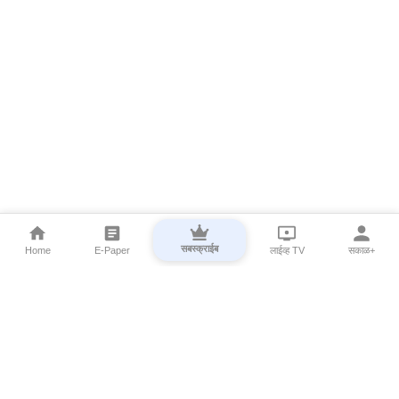
सबस्क्राईब
Home
E-Paper
लाईव्ह TV
सकाळ+