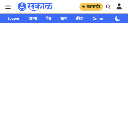
सबस्क्राईब
Epaper
ताज्या
देश
शहर
क्रीडा
Crime
साप्ताहिक