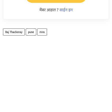
मेंबर आहात ?
साईन इन
Raj Thackeray
pune
mns