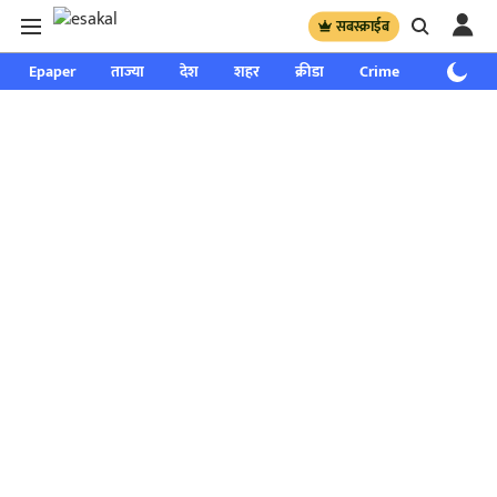
सबस्क्राईब
Epaper
ताज्या
देश
शहर
क्रीडा
Crime
साप्ताहिक