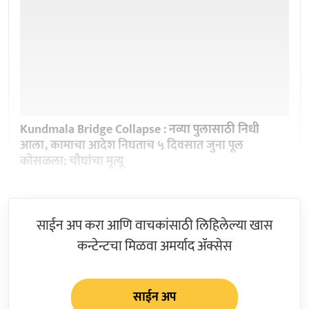
Kundmala Bridge Collapse : नव्या पुलासाठी निधी
आला, कामाचा आदेश निघताच ५ दिवसात जुना पूल
कोसळला; चौघांचा मृत्यू
साईन अप करा आणि वाचकांसाठी लिहिलेल्या खास
कन्टेन्टचा मिळवा अमर्याद ॲक्सेस
साईन अप