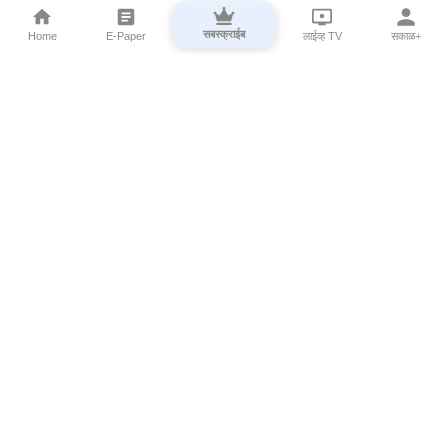
सबस्क्राईब
Home
E-Paper
लाईव्ह TV
सकाळ+
⌄
Marathi News
⌄
About Esakal
⌄
Digital Products
⌄
Sakal Programs
⌄
Print Products