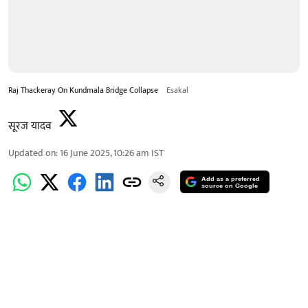
Raj Thackeray On Kundmala Bridge Collapse
Esakal
सूरज यादव
Updated on
:
16 June 2025, 10:26 am
IST
Add as a preferred
source on Google