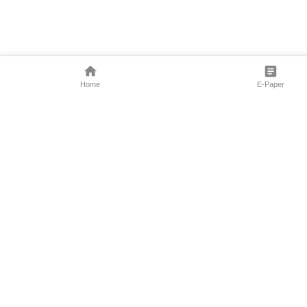
Home
E-Paper
Follow Us
Marathi News