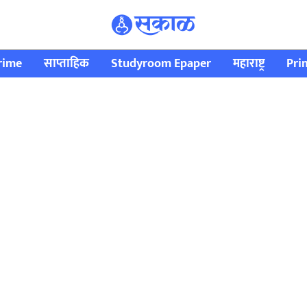
rime
साप्ताहिक
Studyroom Epaper
महाराष्ट्र
Pri