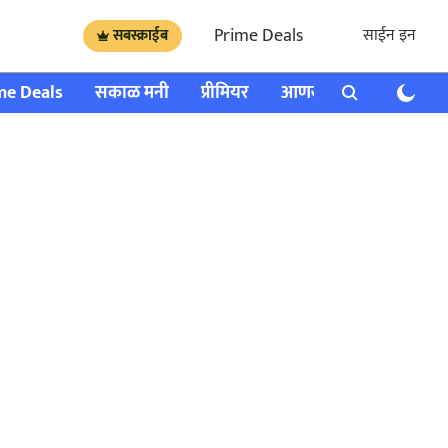
Prime Deals
साईन इन
सबस्क्राईब
me Deals
सकाळ मनी
प्रीमियर
आणखी
राशी भविष्य