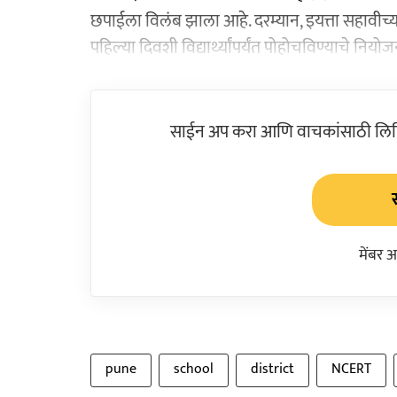
छपाईला विलंब झाला आहे. दरम्यान, इयत्ता सहावीच्या म
पहिल्या दिवशी विद्यार्थ्यांपर्यंत पोहोचविण्याचे निय
साईन अप करा आणि वाचकांसाठी लिहिल
मेंबर 
pune
school
district
NCERT