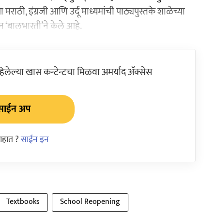
राठी, इंग्रजी आणि उर्दू माध्यमांची पाठ्यपुस्तके शाळेच्या
ोजन ‘बालभारती’ने केले आहे.
ेल्या खास कन्टेन्टचा मिळवा अमर्याद ॲक्सेस
साईन अप
आहात ?
साईन इन
Textbooks
School Reopening