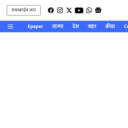
सबस्क्राईब करा
Epaper
ताज्या
देश
शहर
क्रीडा
C