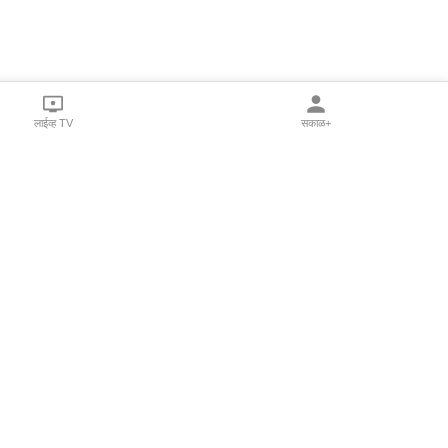
लाईव्ह TV
सकाळ+
l Programs
Print Products