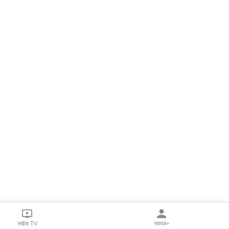
लाईव्ह TV
सकाळ+