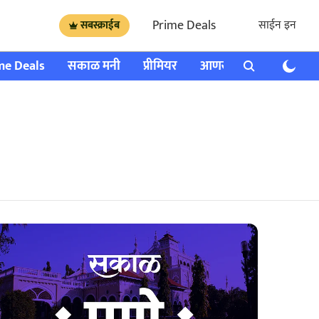
Prime Deals
साईन इन
सबस्क्राईब
me Deals
सकाळ मनी
प्रीमियर
आणखी
राशी भविष्य