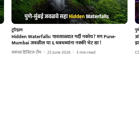
टूरिझम
पु
Hidden Waterfalls: पावसाळ्यात गर्दी नकोय? मग Pune-
अह
Mumbai जवळील या ६ धबधब्यांना नक्की भेट द्या !
झा
सकाळ डिजिटल टीम
25 June 2026
3
min read
C