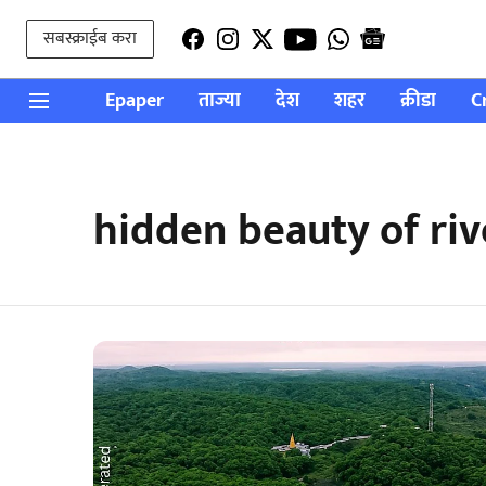
सबस्क्राईब करा
Epaper
ताज्या
देश
शहर
क्रीडा
C
hidden beauty of riv