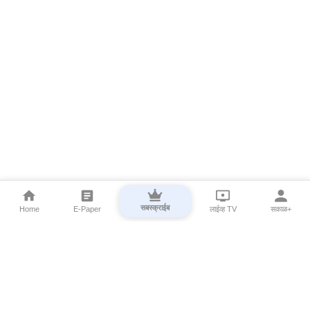
सबस्क्राईब
Home
E-Paper
लाईव्ह TV
सकाळ+