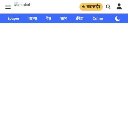
सबस्क्राईब
Epaper
ताज्या
देश
शहर
क्रीडा
Crime
साप्ताहिक