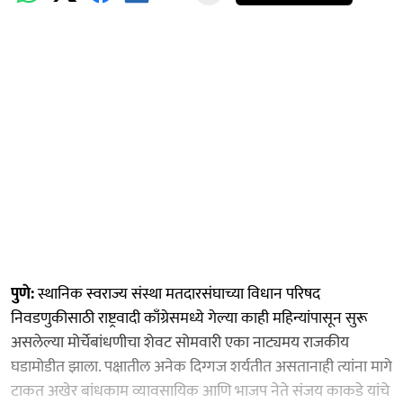
पुणे:
स्थानिक स्वराज्य संस्था मतदारसंघाच्या विधान परिषद
निवडणुकीसाठी राष्ट्रवादी काँग्रेसमध्ये गेल्या काही महिन्यांपासून सुरू
असलेल्या मोर्चेबांधणीचा शेवट सोमवारी एका नाट्यमय राजकीय
घडामोडीत झाला. पक्षातील अनेक दिग्गज शर्यतीत असतानाही त्यांना मागे
टाकत अखेर बांधकाम व्यावसायिक आणि भाजप नेते संजय काकडे यांचे