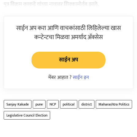
पुत्र विक्रम काकडे यांच्या नावावर शिक्कामोर्तब झाले.
साईन अप करा आणि वाचकांसाठी लिहिलेल्या खास
कन्टेन्टचा मिळवा अमर्याद ॲक्सेस
साईन अप
मेंबर आहात ?
साईन इन
Sanjay Kakade
pune
NCP
political
district
Maharashtra Politics
Legislative Council Election