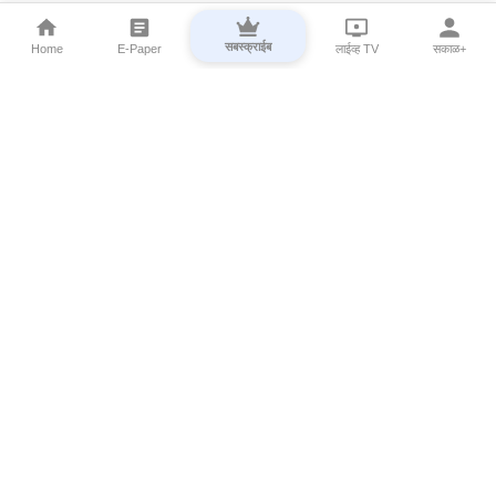
सबस्क्राईब
Home
E-Paper
लाईव्ह TV
सकाळ+
⌄
Marathi News
⌄
About Esakal
⌄
Digital Products
⌄
Sakal Programs