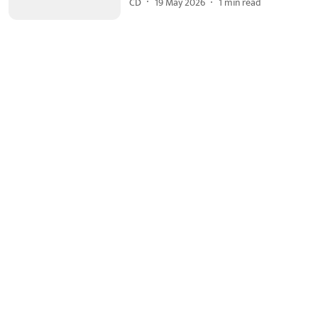
CD
19 May 2026
1
min read