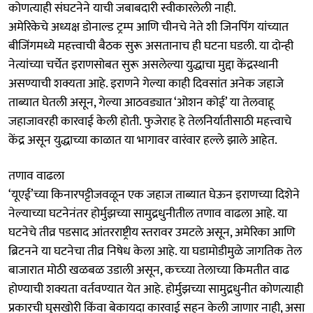
कोणत्याही संघटनेने याची जबाबदारी स्वीकारलेली नाही.
अमेरिकेचे अध्यक्ष डोनाल्ड ट्रम्प आणि चीनचे नेते शी जिनपिंग यांच्यात
बीजिंगमध्ये महत्त्वाची बैठक सुरू असतानाच ही घटना घडली. या दोन्ही
नेत्यांच्या चर्चेत इराणसोबत सुरू असलेल्या युद्धाचा मुद्दा केंद्रस्थानी
असण्याची शक्यता आहे. इराणने गेल्या काही दिवसांत अनेक जहाजे
ताब्यात घेतली असून, गेल्या आठवड्यात ‘ओशन कोई’ या तेलवाहू
जहाजावरही कारवाई केली होती. फुजेराह हे तेलनिर्यातीसाठी महत्त्वाचे
केंद्र असून युद्धाच्या काळात या भागावर वारंवार हल्ले झाले आहेत.
तणाव वाढला
‘यूएई’च्या किनारपट्टीजवळून एक जहाज ताब्यात घेऊन इराणच्या दिशेने
नेल्याच्या घटनेनंतर होर्मुझच्या सामुद्रधुनीतील तणाव वाढला आहे. या
घटनेचे तीव्र पडसाद आंतरराष्ट्रीय स्तरावर उमटले असून, अमेरिका आणि
ब्रिटनने या घटनेचा तीव्र निषेध केला आहे. या घडामोडीमुळे जागतिक तेल
बाजारात मोठी खळबळ उडाली असून, कच्च्या तेलाच्या किमतीत वाढ
होण्याची शक्यता वर्तवण्यात येत आहे. होर्मुझच्या सामुद्रधुनीत कोणत्याही
प्रकारची घुसखोरी किंवा बेकायदा कारवाई सहन केली जाणार नाही, असा