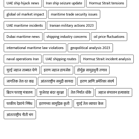
UAE ship hijack news
Iran ship seizure update
Hormuz Strait tensions
global oil market impact
maritime trade security issues
UAE maritime incidents
Iranian military actions 2023
Dubai maritime news
shipping industry concerns
oil price fluctuations
international maritime law violations
geopolitical analysis 2023
naval operations Iran
UAE shipping routes
Hormuz Strait incident analysis
यूएई जहाज ताब्यात घेणे
इराण जहाज हायजॅक
होर्मुझ सामुद्रधुनी तणाव
जागतिक तेल दर वाढ
आंतरराष्ट्रीय समुद्री कायदा
इराण आणि अमेरिका संघर्ष
ब्रिटन परराष्ट्र मंत्रालय
फुजेराह बंदर सुरक्षा
तेल निर्यात धोके
जहाज संचालन हत्याकांड
परकीय देशांचे निषेध
इराणच्या सामुद्रिक कृती
यूएई तेल व्यापार केस
आंतरराष्ट्रीय नीती भंग