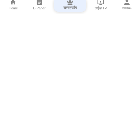
सबस्क्राईब
Home
E-Paper
लाईव्ह TV
सकाळ+
⌄
Marathi News
⌄
About Esakal
⌄
Digital Products
⌄
Sakal Programs
⌄
Print Products