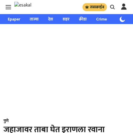
सबस्क्राईब
Epaper
ताज्या
देश
शहर
क्रीडा
Crime
साप्ताहिक
पुणे
जहाजावर ताबा घेत इराणला रवाना