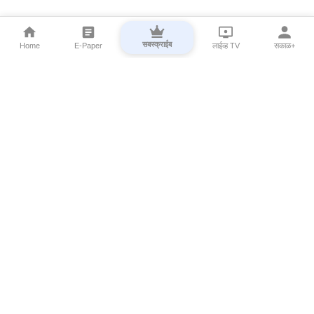
सबस्क्राईब
Home
E-Paper
लाईव्ह TV
सकाळ+
⌄
Marathi News
⌄
About Esakal
⌄
Digital Products