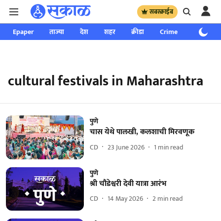
सबस्क्राईब
Epaper
ताज्या
देश
शहर
क्रीडा
Crime
साप्ताहिक
cultural festivals in Maharashtra
पुणे
चास येथे पालखी, कलशाची मिरवणूक
CD
23 June 2026
1
min read
पुणे
श्री चौडेश्वरी देवी यात्रा आरंभ
CD
14 May 2026
2
min read