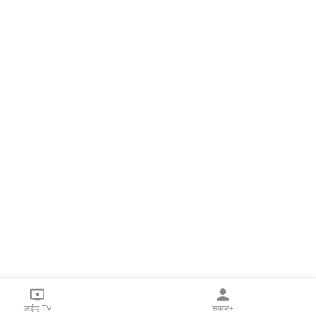
लाईव्ह TV
सकाळ+