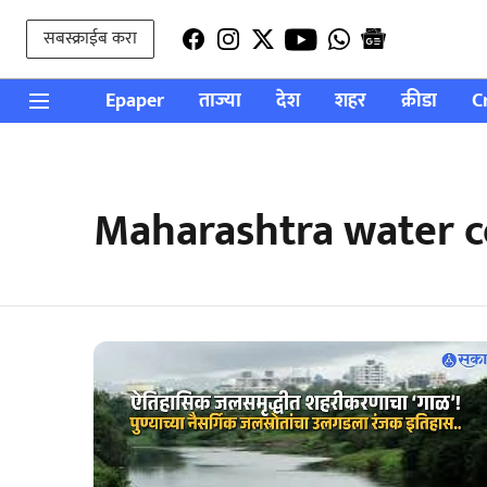
सबस्क्राईब करा
Epaper
ताज्या
देश
शहर
क्रीडा
C
Maharashtra water c