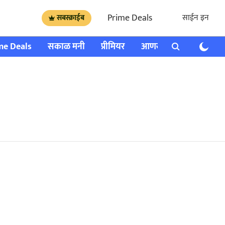
Prime Deals
साईन इन
सबस्क्राईब
me Deals
सकाळ मनी
प्रीमियर
आणखी
राशी भविष्य