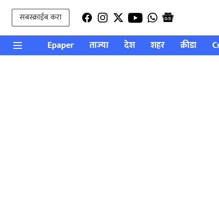
सबस्क्राईब करा
Epaper
ताज्या
देश
शहर
क्रीडा
C