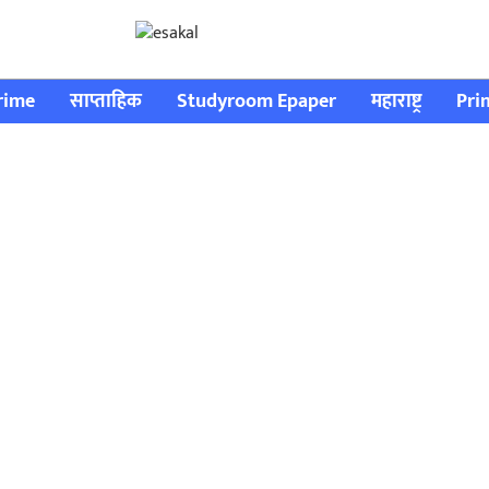
rime
साप्ताहिक
Studyroom Epaper
महाराष्ट्र
Pri