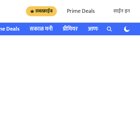
Prime Deals
साईन इन
सबस्क्राईब
me Deals
सकाळ मनी
प्रीमियर
आणखी
राशी भविष्य