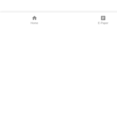
Home
E-Paper
Follow Us
Marathi News
Maharashtra N
Entertainment 