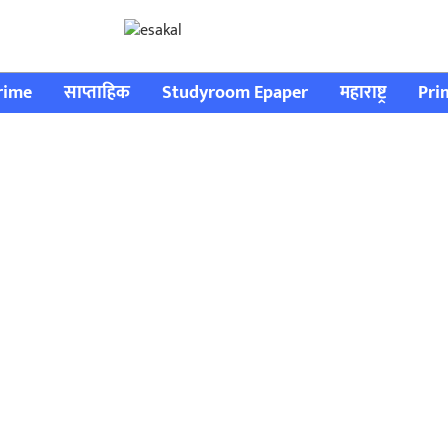
rime
साप्ताहिक
Studyroom Epaper
महाराष्ट्र
Pri