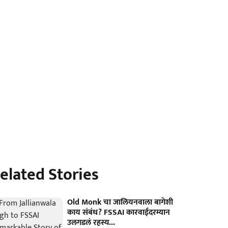
elated Stories
Old Monk चा जालियनवाला बागेशी
काय संबंध? FSSAI कारवाईदरम्यान
उलगडलं रहस्य...