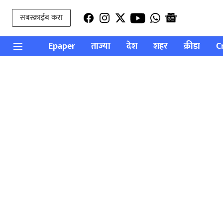
सबस्क्राईब करा
Epaper
ताज्या
देश
शहर
क्रीडा
C