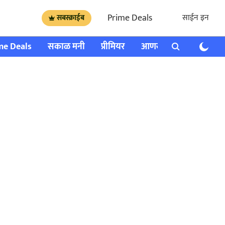
Prime Deals
साईन इन
सबस्क्राईब
me Deals
सकाळ मनी
प्रीमियर
आणखी
राशी भविष्य