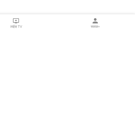
लाईव्ह TV
सकाळ+
l Programs
Print Products
Sakal Saptahik
hka
Family Doctor