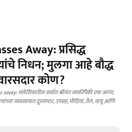
es Away: प्रसिद्ध
ांचे निधन; मुलगा आहे बौद्ध
ा वारसदार कोण?
ay: मलेशियातील सर्वात श्रीमंत व्यक्तींपैकी एक आनंद
त्यांच्या व्यवसायात दूरसंचार, उपग्रह, मीडिया, तेल, वायू आणि