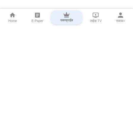
सबस्क्राईब
Home
E-Paper
लाईव्ह TV
सकाळ+
⌄
Marathi News
⌄
About Esakal
⌄
Digital Products
⌄
Sakal Programs