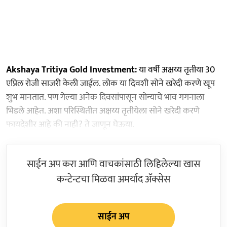
Akshaya Tritiya Gold Investment:
या वर्षी अक्षय्य तृतीया 30
एप्रिल रोजी साजरी केली जाईल. लोक या दिवशी सोने खरेदी करणे खूप
शुभ मानतात. पण गेल्या अनेक दिवसांपासून सोन्याचे भाव गगनाला
भिडले आहेत. अशा परिस्थितीत अक्षय्य तृतीयेला सोने खरेदी करणे
फायदेशीर आहे की नाही? ते जाणून घेऊया.
साईन अप करा आणि वाचकांसाठी लिहिलेल्या खास
कन्टेन्टचा मिळवा अमर्याद ॲक्सेस
साईन अप