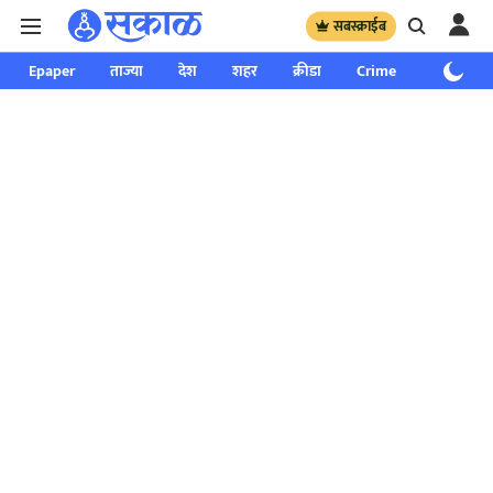
सबस्क्राईब
Epaper
ताज्या
देश
शहर
क्रीडा
Crime
साप्ताहिक