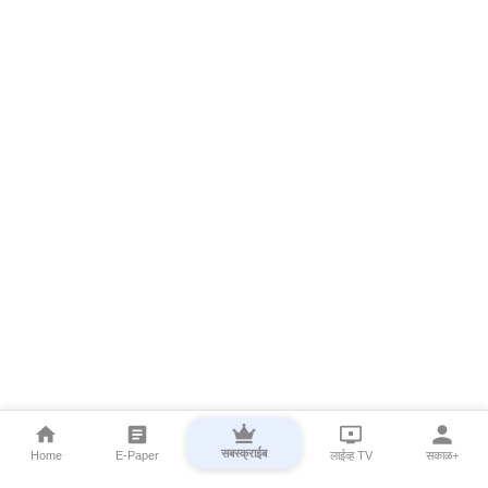
सबस्क्राईब
Home
E-Paper
लाईव्ह TV
सकाळ+