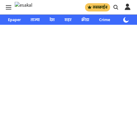
सबस्क्राईब
Epaper
ताज्या
देश
शहर
क्रीडा
Crime
साप्ताहिक