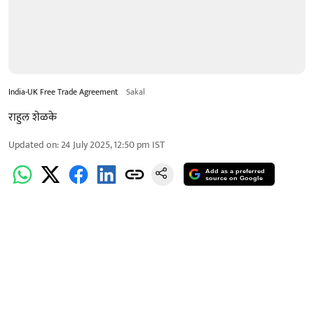
India-UK Free Trade Agreement
Sakal
राहुल शेळके
Updated on
:
24 July 2025, 12:50 pm
IST
Add as a preferred
source on Google