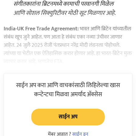
संगीतकारांना ब्रिटनमध्ये कामाची परवानगी मिळेल
आणि सोशल सिक्युरिटीवर मोठी सूट मिळणार आहे.
India-UK Free Trade Agreement:
भारत आणि ब्रिटेन यांच्यातील
संबंध खूप जुने आहेत. पण आता हे संबंध एका नव्या उंचीवर जाणार
आहेत. 24 जुलै 2025 रोजी पंतप्रधान नरेंद्र मोदी लंडनला पोहोचले.
त्यांच्या या भेटीत एक ऐतिहासिक करार होणार आहे. हा भारत-ब्रिटेन मुक्त
व्यापार करार आहे, म्हणजेच FTA.
साईन अप करा आणि वाचकांसाठी लिहिलेल्या खास
कन्टेन्टचा मिळवा अमर्याद ॲक्सेस
साईन अप
मेंबर आहात ?
साईन इन