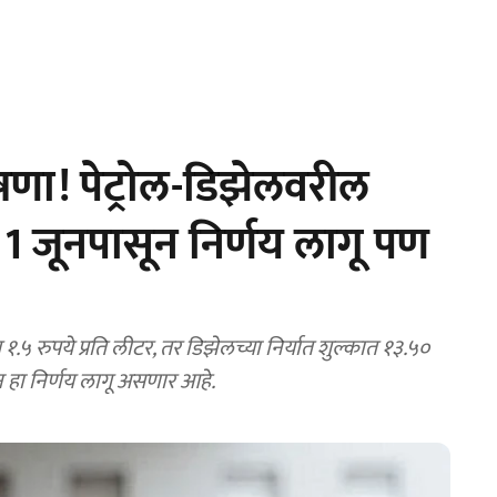
णा! पेट्रोल-डिझेलवरील
 जूनपासून निर्णय लागू पण
 १.५ रुपये प्रति लीटर, तर डिझेलच्या निर्यात शुल्कात १३.५०
 हा निर्णय लागू असणार आहे.