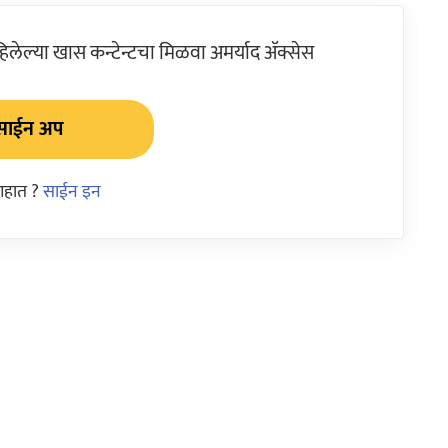
ेल्या खास कन्टेन्टचा मिळवा अमर्याद ॲक्सेस
साईन अप
आहात ?
साईन इन