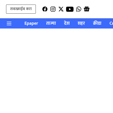
सबस्क्राईब करा
Epaper
ताज्या
देश
शहर
क्रीडा
C