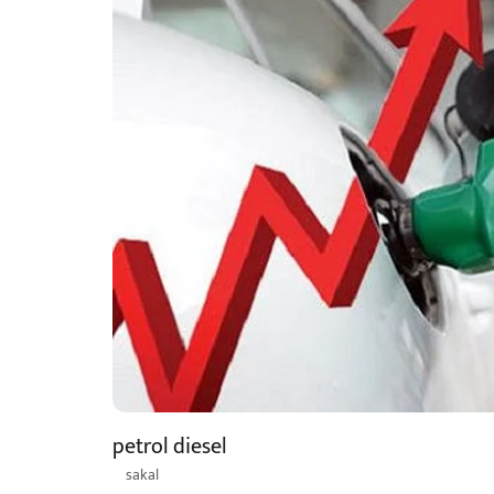
petrol diesel
sakal