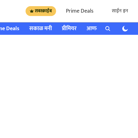
Prime Deals
साईन इन
सबस्क्राईब
me Deals
सकाळ मनी
प्रीमियर
आणखी
राशी भविष्य