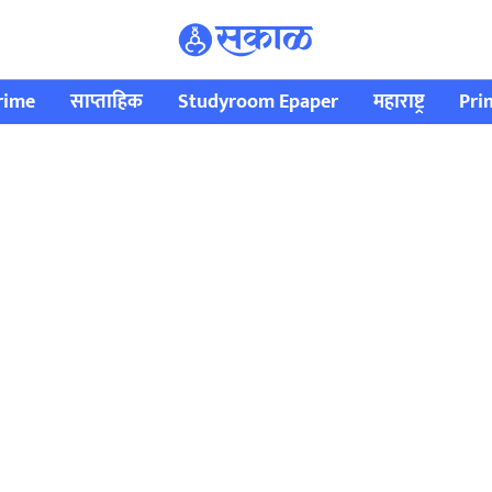
rime
साप्ताहिक
Studyroom Epaper
महाराष्ट्र
Pri