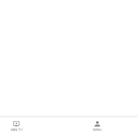
लाईव्ह TV
सकाळ+