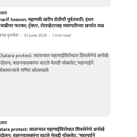
तारा
harif Season: महागली खरीप शेतीची पूर्वतयारी; इंधन
वाढीचा फटका; ट्रॅक्‍टर, रोटाव्‍हेटरसह मशागतीच्‍या खर्चात वाढ
ाळ वृत्तसेवा
01 June 2026
1
min read
तारा
atara protest: साताऱ्यात महागाईविरोधात शिवसेनेचे अनोखे
ंदोलन; वाहनचालकांना वाटले मेलडी चॉकलेट, ‘महागाईने