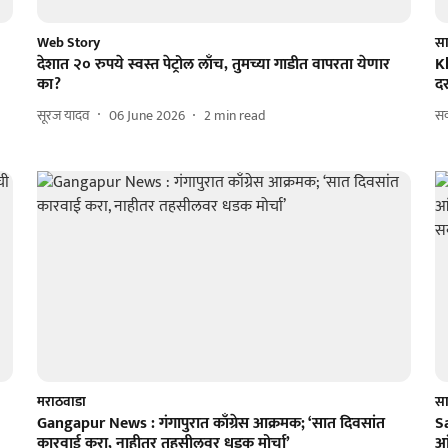
Web Story
सा
देशात २० रुपये स्वस्त पेट्रोल लाँच, तुमच्या गाडीत वापरता येणार
K
का?
दर
सूरज यादव
06 June 2026
2
min read
सक
मराठवाडा
सा
Gangapur News : गंगापुरात काँग्रेस आक्रमक; ‘सात दिवसांत
S
कारवाई करा, नाहीतर तहसीलवर धडक मोर्चा’
आ