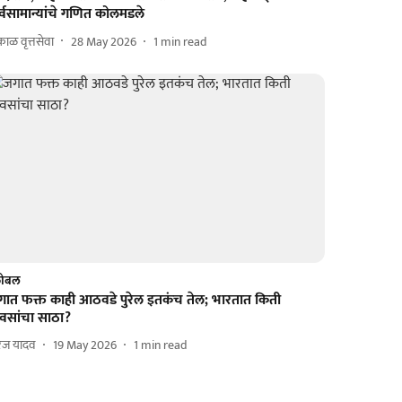
्वसामान्यांचे गणित कोलमडले
ाळ वृत्तसेवा
28 May 2026
1
min read
लोबल
गात फक्त काही आठवडे पुरेल इतकंच तेल; भारतात किती
िवसांचा साठा?
रज यादव
19 May 2026
1
min read