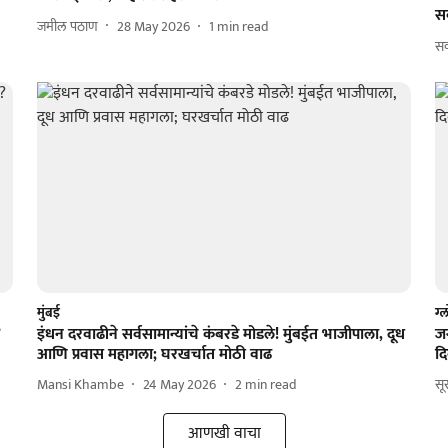
सर
जमील पठाण
28 May 2026
1
min read
सक
मुंबई
ग्
?
इंधन दरवाढीने सर्वसामान्यांचे कंबरडे मोडले! मुंबईत भाजीपाला, दूध
ज
आणि प्रवास महागला; घरखर्चात मोठी वाढ
द
Mansi Khambe
24 May 2026
2
min read
सू
आणखी वाचा