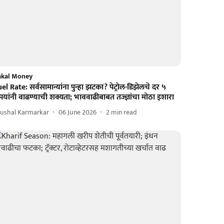
akal Money
el Rate: सर्वसामान्यांना पुन्हा झटका? पेट्रोल-डिझेलचे दर ५
पयांनी वाढण्याची शक्यता; भाववाढीबाबत तज्ज्ञांचा मोठा इशारा
rushal Karmarkar
06 June 2026
2
min read