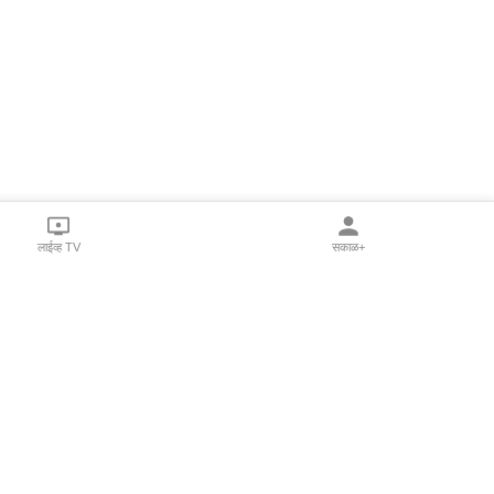
लाईव्ह TV
सकाळ+