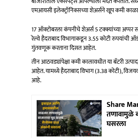
बाजारातील एक्सपर्ट्स आपल्याला मदत करतात. सध्या
एमआयसी इलेक्ट्रॉनिक्सच्या शेअर्सने खूप कमी का
17 ऑक्टोबरला कंपनीचे शेअर्स 5 टक्क्यांच्या अप्प
रेल्वे हैदराबाद विभागाकडून 3.55 कोटी रुपयांची ऑर
गुंतवणूक करताना दिसत आहेत.
तीन आठवड्यांपेक्षा कमी कालावधीत या बॅटरी उत्पा
आहेत. यामध्ये हैदराबाद विभाग (3.38 कोटी), विजय
आहे.
Share Mar
तणावामुळे ब
घसरला