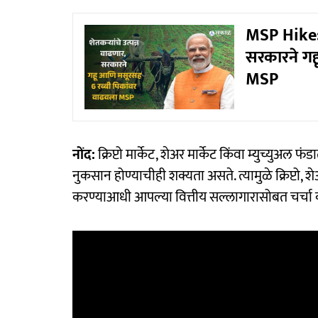
MSP Hike: 
सरकारने गह
MSP
नोंद:
क्रिप्टो मार्केट, शेअर मार्केट किंवा म्युच्युअल फ
नुकसान होण्याचीही शक्यता असते. त्यामुळे क्रिप्टो,
करण्याआधी आपल्या वित्तीय सल्लागारासोबत चर्चा