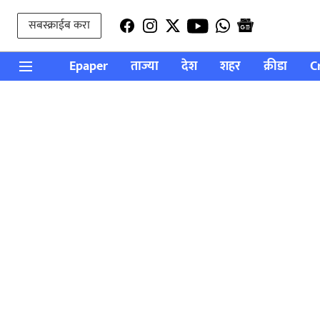
सबस्क्राईब करा
Epaper
ताज्या
देश
शहर
क्रीडा
C