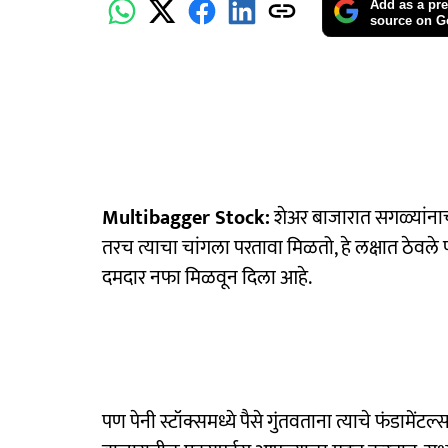
Add as a pre
source on G
Multibagger Stock:
शेअर बाजारात सगळ्यांनाच 
तरच त्याचा चांगला परतावा मिळतो, हे लक्षात ठेवले प
दमदार नफा मिळवून दिला आहे.
पण पेनी स्टॉक्समध्ये पैसे गुंतवताना त्याचे फंडाम