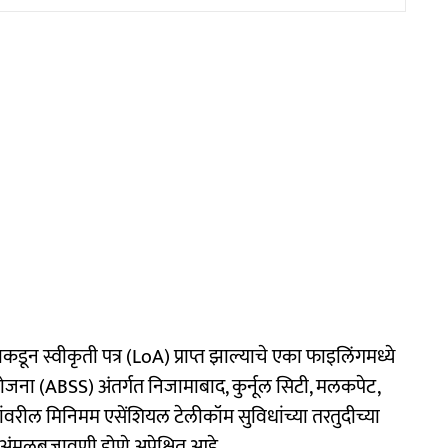
ाकडून स्वीकृती पत्र (LoA) प्राप्त झाल्याचे एका फाइलिंगमध्ये
योजना (ABSS) अंतर्गत निजामाबाद, कुर्नूल सिटी, मलकपेट,
थानकांवरील मिनिमम एसेंशियल टेलीकॉम सुविधांच्या तरतुदीच्या
ंत अंमलबजावणी होणे अपेक्षित आहे.