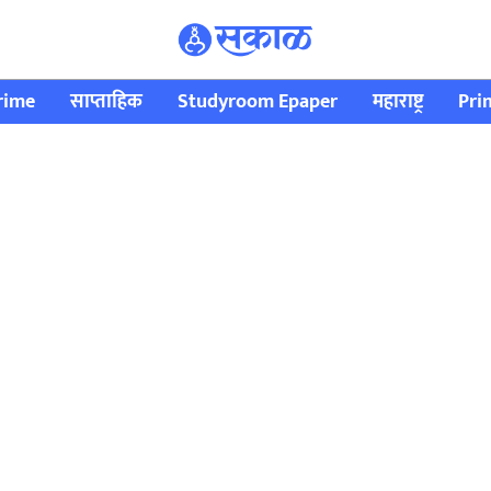
rime
साप्ताहिक
Studyroom Epaper
महाराष्ट्र
Pri