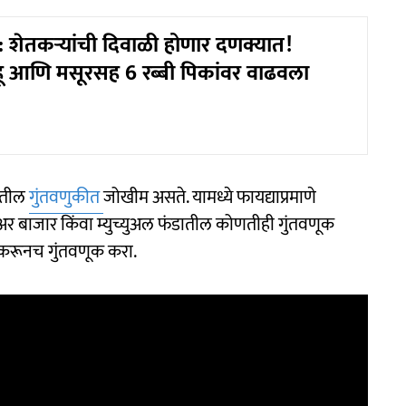
शेतकऱ्यांची दिवाळी होणार दणक्यात!
ू आणि मसूरसह 6 रब्बी पिकांवर वाढवला
ंडातील
गुंतवणुकीत
जोखीम असते. यामध्ये फायद्याप्रमाणे
 शेअर बाजार किंवा म्युच्युअल फंडातील कोणतीही गुंतवणूक
 करूनच गुंतवणूक करा.