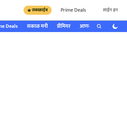
Prime Deals
साईन इन
सबस्क्राईब
me Deals
सकाळ मनी
प्रीमियर
आणखी
राशी भविष्य