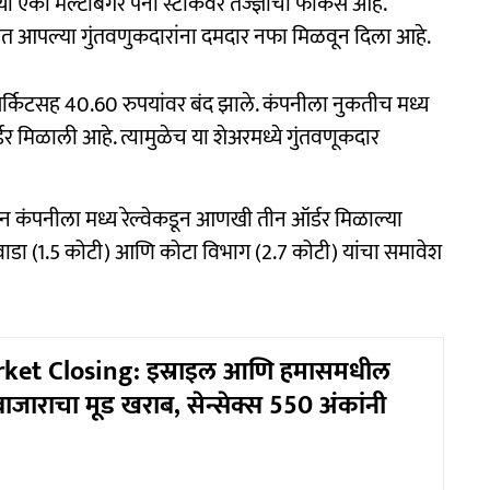
 एका मल्टीबॅगर पेनी स्टॉकवर तज्ज्ञांचा फोकस आहे.
ळात आपल्या गुंतवणुकदारांना दमदार नफा मिळवून दिला आहे.
र सर्किटसह 40.60 रुपयांवर बंद झाले. कंपनीला नुकतीच मध्य
्डर मिळाली आहे. त्यामुळेच या शेअरमध्ये गुंतवणूकदार
दन कंपनीला मध्य रेल्वेकडून आणखी तीन ऑर्डर मिळाल्या
वाडा (1.5 कोटी) आणि कोटा विभाग (2.7 कोटी) यांचा समावेश
ket Closing: इस्राइल आणि हमासमधील
ाजाराचा मूड खराब, सेन्सेक्स 550 अंकांनी