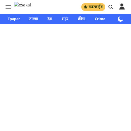
सबस्क्राईब
Epaper
ताज्या
देश
शहर
क्रीडा
Crime
साप्ताहिक