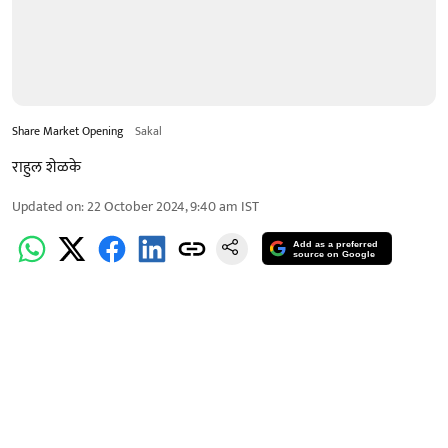
Share Market Opening
Sakal
राहुल शेळके
Updated on
:
22 October 2024, 9:40 am
IST
Add as a preferred
source on Google