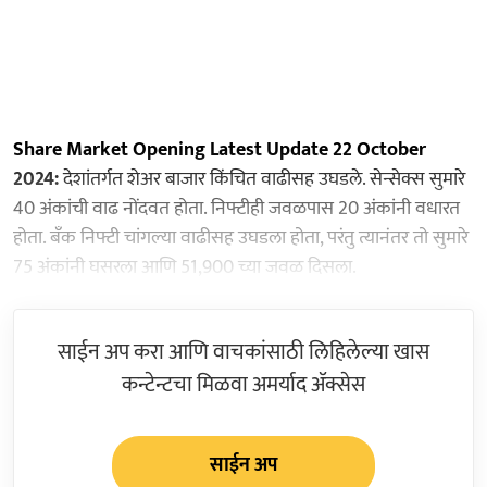
Share Market Opening Latest Update 22 October
2024:
देशांतर्गत शेअर बाजार किंचित वाढीसह उघडले. सेन्सेक्स सुमारे
40 अंकांची वाढ नोंदवत होता. निफ्टीही जवळपास 20 अंकांनी वधारत
होता. बँक निफ्टी चांगल्या वाढीसह उघडला होता, परंतु त्यानंतर तो सुमारे
75 अंकांनी घसरला आणि 51,900 च्या जवळ दिसला.
साईन अप करा आणि वाचकांसाठी लिहिलेल्या खास
कन्टेन्टचा मिळवा अमर्याद ॲक्सेस
साईन अप