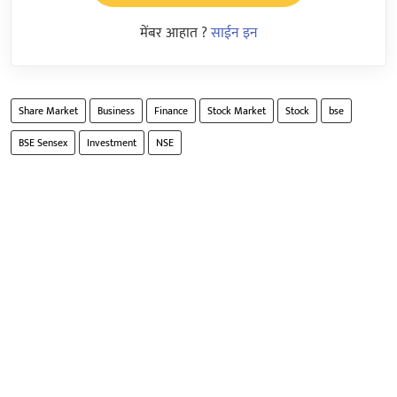
मेंबर आहात ?
साईन इन
Share Market
Business
Finance
Stock Market
Stock
bse
BSE Sensex
Investment
NSE