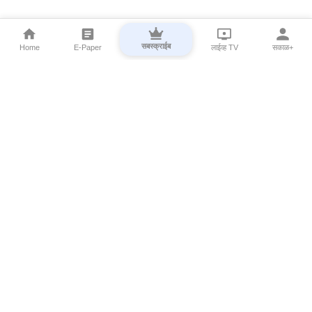
सबस्क्राईब
Home
E-Paper
लाईव्ह TV
सकाळ+
⌄
Marathi News
⌄
About Esakal
⌄
Digital Products
⌄
Sakal Programs