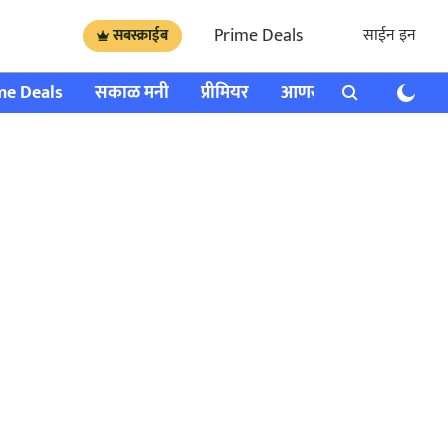
Prime Deals
साईन इन
सबस्क्राईब
me Deals
सकाळ मनी
प्रीमियर
आणखी
राशी भविष्य