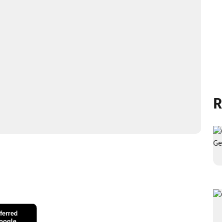
R
ferred
oogle