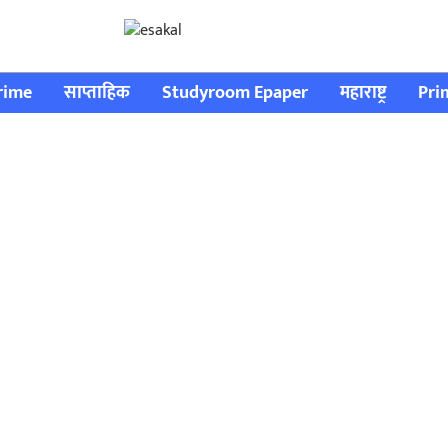
rime
साप्ताहिक
Studyroom Epaper
महाराष्ट्र
Pri