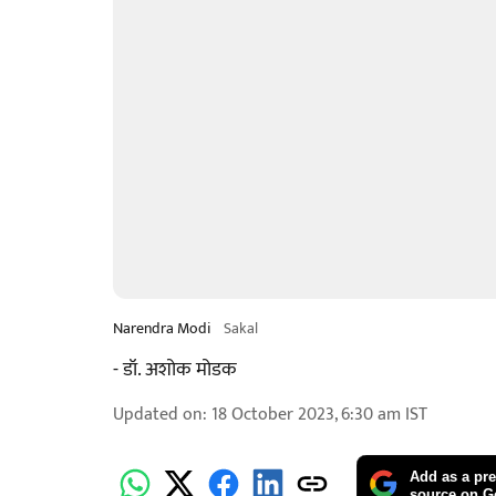
Narendra Modi
Sakal
- डॉ. अशोक मोडक
Updated on
:
18 October 2023, 6:30 am
IST
Add as a pre
source on G