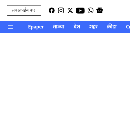
सबस्क्राईब करा
Epaper
ताज्या
देश
शहर
क्रीडा
C